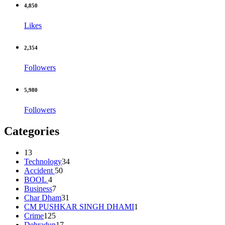
4,850
Likes
2,354
Followers
5,980
Followers
Categories
13
Technology
34
Accident
50
BOOL
4
Business
7
Char Dham
31
CM PUSHKAR SINGH DHAMI
1
Crime
125
Dehradun
17