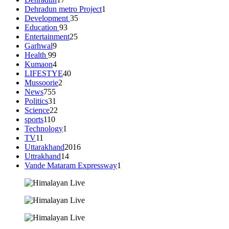
Dehradun metro Project
1
Development
35
Education
93
Entertainment
25
Garhwal
9
Health
99
Kumaon
4
LIFESTYE
40
Mussoorie
2
News
755
Politics
31
Science
22
sports
110
Technology
1
TV
11
Uttarakhand
2016
Uttrakhand
14
Vande Mataram Expressway
1