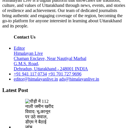
Himalayan Live is a digital platform that showcases the traditions,
culture, and values of Uttarakhand through news, events, and stories
of resilience and achievement. Our team of dedicated journalists
bring authentic and engaging coverage of the region, becoming the
go-to platform for anyone interested in learning about Uttarakhand
and its people.
Contact Us
Editor
Himalayan Live
Chaman Enclave, Near Nautiyal Marbal
G.M.S. Road,
Dehradun, Uttarakhand - 248001 INDIA
+91 941 117 0734
+91 701 727 9696
editor@himalayanlive.in
ads@himalayanlive.in
Latest Post