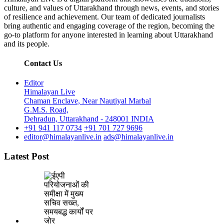
culture, and values of Uttarakhand through news, events, and stories
of resilience and achievement. Our team of dedicated journalists
bring authentic and engaging coverage of the region, becoming the
go-to platform for anyone interested in learning about Uttarakhand
and its people.
Contact Us
Editor
Himalayan Live
Chaman Enclave, Near Nautiyal Marbal
G.M.S. Road,
Dehradun, Uttarakhand - 248001 INDIA
+91 941 117 0734
+91 701 727 9696
editor@himalayanlive.in
ads@himalayanlive.in
Latest Post