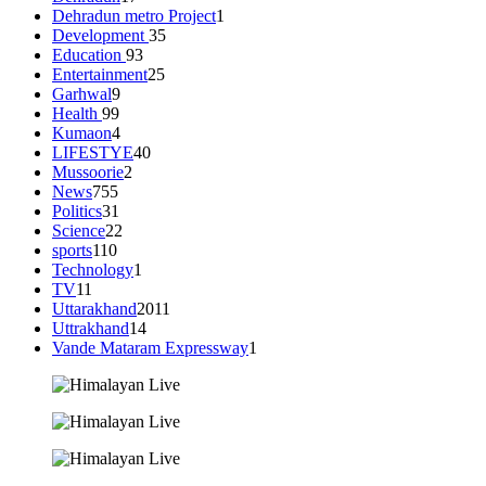
Dehradun metro Project
1
Development
35
Education
93
Entertainment
25
Garhwal
9
Health
99
Kumaon
4
LIFESTYE
40
Mussoorie
2
News
755
Politics
31
Science
22
sports
110
Technology
1
TV
11
Uttarakhand
2011
Uttrakhand
14
Vande Mataram Expressway
1