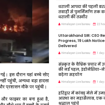
धराली आपदा की पहली बर
तबाही से पुनर्निर्माण तक 
धराली की तस्वीर
Himalayan Live bureau
22 ho
Uttarakhand SIR: CEO R
Progress, 19 Lakh Notice
Delivered
Himalayan Live bureau
1 day
संस्कृत के वैश्विक प्रचार में उ
की नई पहल, इंडोनेशिया-ने
ग गई। इस दौरान यहां बच्चे सोए
बढ़ेगा सहयोग
ीं पहुंची, अन्यथा बड़ा हादसा
Himalayan Live bureau
1 day
र प्रशासन मौके पर पहुंची।
हरिद्वार में कांवड़ मेले में उमड
आस्था का महासैलाब, एक क
ीन और फाइबर का बना हुआ है,
श्रद्धालु पहुंचे
थे और चौथे भाग में बच्चों के रजाई