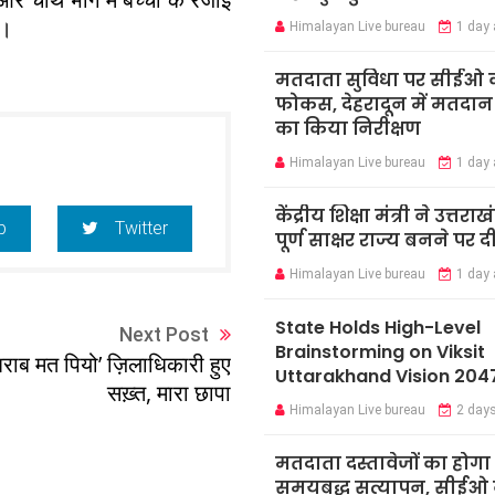
ा।
Himalayan Live bureau
1 day
मतदाता सुविधा पर सीईओ 
फोकस, देहरादून में मतदान कें
का किया निरीक्षण
Himalayan Live bureau
1 day
केंद्रीय शिक्षा मंत्री ने उत्तराख
p
Twitter
पूर्ण साक्षर राज्य बनने पर 
Himalayan Live bureau
1 day
State Holds High-Level
Next Post
Brainstorming on Viksit
शराब मत पियो’ ज़िलाधिकारी हुए
Uttarakhand Vision 204
सख़्त, मारा छापा
Himalayan Live bureau
2 day
मतदाता दस्तावेजों का होगा
समयबद्ध सत्यापन, सीईओ न