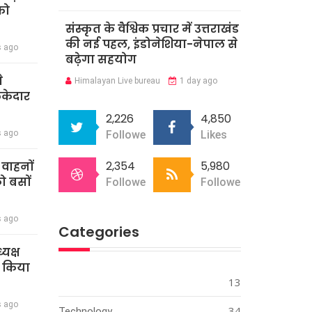
को
संस्कृत के वैश्विक प्रचार में उत्तराखंड
की नई पहल, इंडोनेशिया-नेपाल से
s ago
बढ़ेगा सहयोग
े
Himalayan Live bureau
1 day ago
ेकेदार
2,226
4,850
s ago
Followers
Likes
2,354
5,980
ी वाहनों
को बसों
Followers
Followers
s ago
Categories
्यक्ष
े किया
13
s ago
34
Technology