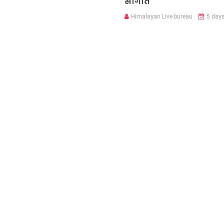
सौगात
Himalayan Live bureau
5 day