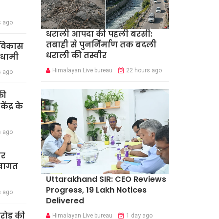
s ago
धराली आपदा की पहली बरसी:
तबाही से पुनर्निर्माण तक बदली
र विकास
धराली की तस्वीर
 धामी
Himalayan Live bureau
22 hours ago
s ago
की
ंद्र के
s ago
ार
स्वागत
Uttarakhand SIR: CEO Reviews
Progress, 19 Lakh Notices
s ago
Delivered
करोड़ की
Himalayan Live bureau
1 day ago