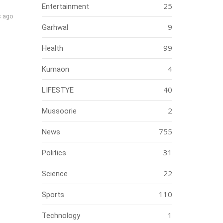
25
Entertainment
s ago
9
Garhwal
99
Health
4
Kumaon
40
LIFESTYE
2
Mussoorie
755
News
31
Politics
22
Science
110
Sports
1
Technology