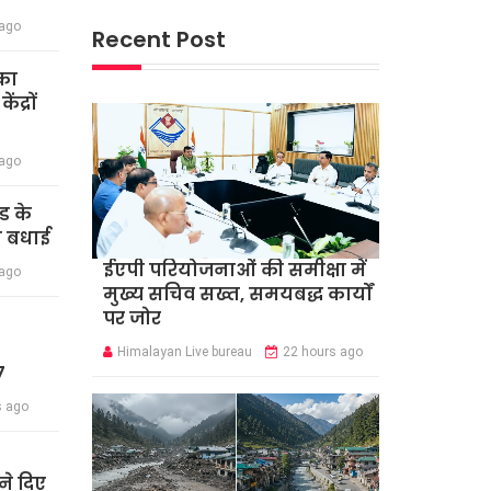
 ago
Recent Post
का
द्रों
 ago
ंड के
दी बधाई
ईएपी परियोजनाओं की समीक्षा में
 ago
मुख्य सचिव सख्त, समयबद्ध कार्यों
पर जोर
Himalayan Live bureau
22 hours ago
7
s ago
े दिए