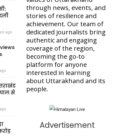
through news, events, and
सी:
stories of resilience and
बदली
achievement. Our team of
dedicated journalists bring
urs ago
authentic and engaging
eviews
coverage of the region,
s
becoming the go-to
platform for anyone
 ago
interested in learning
about Uttarakhand and its
त्तराखंड
people.
पाल से
 ago
Advertisement
़ा
रोड़