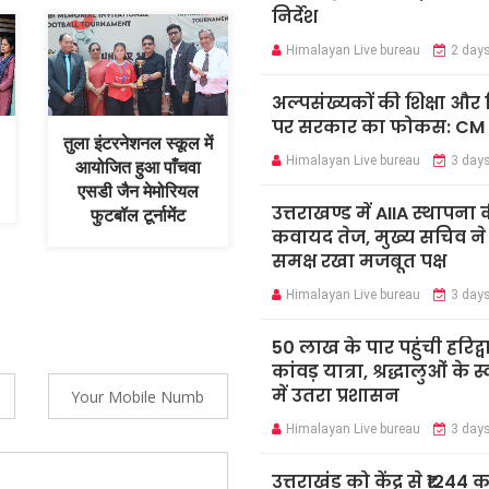
निर्देश
Himalayan Live bureau
2 day
अल्पसंख्यकों की शिक्षा औ
पर सरकार का फोकस: CM
तुला इंटरनेशनल स्कूल में
Himalayan Live bureau
3 day
आयोजित हुआ पाँचवा
एसडी जैन मेमोरियल
उत्तराखण्ड में AIIA स्थापना 
फुटबॉल टूर्नामेंट
कवायद तेज, मुख्य सचिव ने के
समक्ष रखा मजबूत पक्ष
Himalayan Live bureau
3 day
50 लाख के पार पहुंची हरिद्व
कांवड़ यात्रा, श्रद्धालुओं के 
में उतरा प्रशासन
Himalayan Live bureau
3 day
उत्तराखंड को केंद्र से ₹1244 