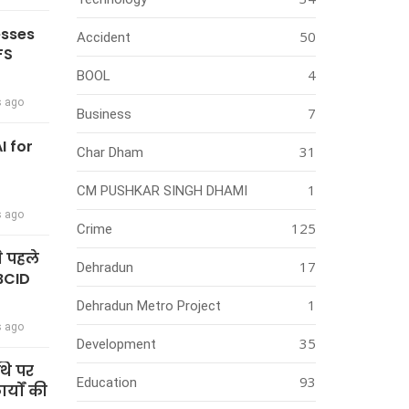
esses
50
Accident
FS
4
BOOL
s ago
7
Business
I for
31
Char Dham
1
CM PUSHKAR SINGH DHAMI
s ago
125
Crime
े पहले
17
Dehradun
BCID
1
Dehradun Metro Project
s ago
35
Development
थि पर
93
Education
्यों की