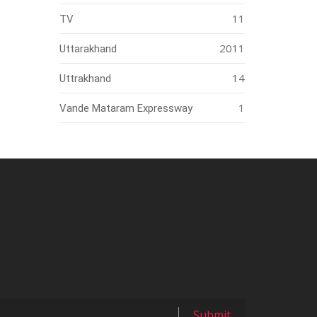
11
TV
2011
Uttarakhand
14
Uttrakhand
1
Vande Mataram Expressway