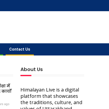
Contact Us
About Us
षा में
Himalayan Live is a digital
कार्यों
platform that showcases
the traditions, culture, and
urs ago
values of Uttarakhand