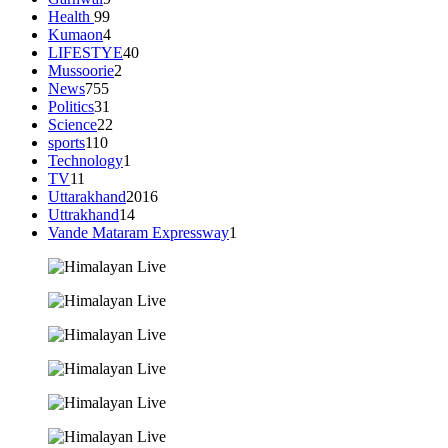
Health
99
Kumaon
4
LIFESTYE
40
Mussoorie
2
News
755
Politics
31
Science
22
sports
110
Technology
1
TV
11
Uttarakhand
2016
Uttrakhand
14
Vande Mataram Expressway
1