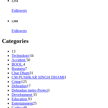
2,354
Followers
5,980
Followers
Categories
13
Technology
34
Accident
50
BOOL
4
Business
7
Char Dham
31
CM PUSHKAR SINGH DHAMI
1
Crime
125
Dehradun
17
Dehradun metro Project
1
Development
35
Education
93
Entertainment
25
Garhwal
9