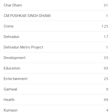
31
Char Dham
1
CM PUSHKAR SINGH DHAMI
125
Crime
17
Dehradun
1
Dehradun Metro Project
35
Development
93
Education
25
Entertainment
9
Garhwal
99
Health
4
Kumaon