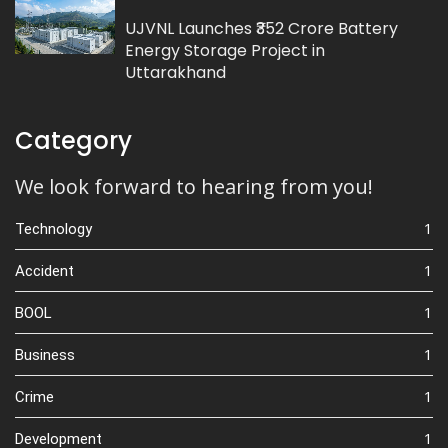
UJVNL Launches ₹352 Crore Battery
Energy Storage Project in
Uttarakhand
Category
We look forward to hearing from you!
1
Technology
1
Accident
1
BOOL
1
Business
1
Crime
1
Development