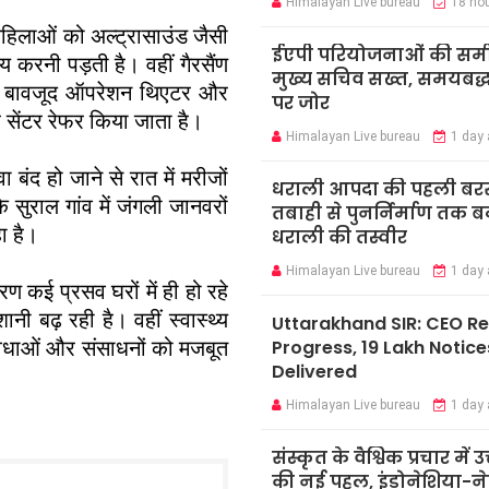
Himalayan Live bureau
18 ho
ती महिलाओं को अल्ट्रासाउंड जैसी
ईएपी परियोजनाओं की समीक्
करनी पड़ती है। वहीं गैरसैंण
मुख्य सचिव सख्त, समयबद्ध 
 के बावजूद ऑपरेशन थिएटर और
पर जोर
र सेंटर रेफर किया जाता है।
Himalayan Live bureau
1 day
ा बंद हो जाने से रात में मरीजों
धराली आपदा की पहली बर
 सुराल गांव में जंगली जानवरों
तबाही से पुनर्निर्माण तक 
ा है।
धराली की तस्वीर
Himalayan Live bureau
1 day
ण कई प्रसव घरों में ही हो रहे
ी बढ़ रही है। वहीं स्वास्थ्य
Uttarakhand SIR: CEO R
 सुविधाओं और संसाधनों को मजबूत
Progress, 19 Lakh Notice
Delivered
Himalayan Live bureau
1 day
संस्कृत के वैश्विक प्रचार में उ
की नई पहल, इंडोनेशिया-ने