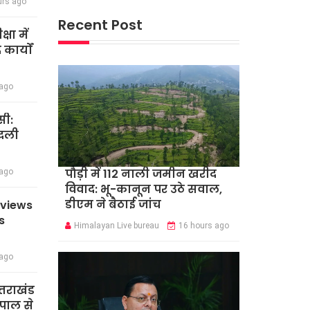
urs ago
Recent Post
षा में
कार्यों
 ago
सी:
बदली
पौड़ी में 112 नाली जमीन खरीद
 ago
विवाद: भू-कानून पर उठे सवाल,
डीएम ने बैठाई जांच
eviews
s
Himalayan Live bureau
16 hours ago
 ago
त्तराखंड
पाल से