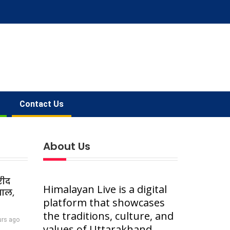
Contact Us
About Us
रीद
Himalayan Live is a digital
वाल,
platform that showcases
the traditions, culture, and
urs ago
values of Uttarakhand