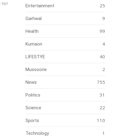
s ago
25
Entertainment
9
Garhwal
99
Health
4
Kumaon
40
LIFESTYE
2
Mussoorie
755
News
31
Politics
22
Science
110
Sports
1
Technology