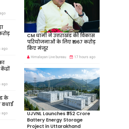
 ago
़ा
रोड़
CM धामी ने उत्तराखंड की विकास
परियोजनाओं के लिए ₹1967 करोड़
किए मंजूर
s ago
Himalayan Live bureau
17 hours ago
का
द्रों
s ago
ंड के
दी बधाई
UJVNL Launches ₹352 Crore
s ago
Battery Energy Storage
Project in Uttarakhand