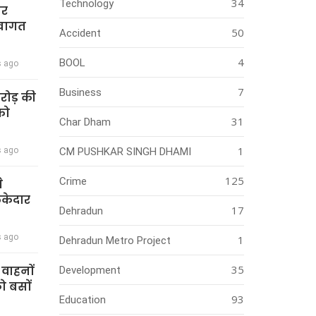
34
Technology
ार
स्वागत
50
Accident
4
BOOL
s ago
7
Business
करोड़ की
को
31
Char Dham
1
s ago
CM PUSHKAR SINGH DHAMI
125
Crime
े
ेकेदार
17
Dehradun
s ago
1
Dehradun Metro Project
35
ी वाहनों
Development
को बसों
93
Education