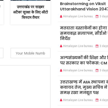
Brainstorming on Viksit
े
उत्तराखंड पर साइबर
Uttarakhand Vision 204
अटैक! सुरक्षा के लिए ऑटो
Himalayan Live bureau
3 day
सिस्टम तैयार
मतदाता दस्तावेजों का होगा
समयबद्ध सत्यापन, सीईओ न
निर्देश
Himalayan Live bureau
3 day
अल्पसंख्यकों की शिक्षा औ
पर सरकार का फोकस: CM
Himalayan Live bureau
3 day
उत्तराखण्ड में AIIA स्थापना 
कवायद तेज, मुख्य सचिव ने के
समक्ष रखा मजबूत पक्ष
Himalayan Live bureau
4 day