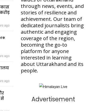
through news, events, and
विकास
stories of resilience and
करोड़
achievement. Our team of
dedicated journalists bring
urs ago
authentic and engaging
ore
coverage of the region,
becoming the go-to
platform for anyone
urs ago
interested in learning
about Uttarakhand and its
द्यालय
people.
urs ago
 और
Advertisement
 से