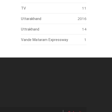
11
TV
2016
Uttarakhand
14
Uttrakhand
1
Vande Mataram Expressway