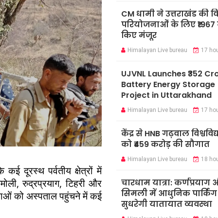
CM धामी ने उत्तराखंड की 
परियोजनाओं के लिए ₹1967 
किए मंजूर
Himalayan Live bureau
17 ho
UJVNL Launches ₹352 Cr
Battery Energy Storage
Project in Uttarakhand
Himalayan Live bureau
17 ho
केंद्र से HNB गढ़वाल विश्ववि
को ₹459 करोड़ की सौगात
Himalayan Live bureau
18 ho
कई दूरस्थ पर्वतीय क्षेत्रों में
, चमोली, रुद्रप्रयाग, टिहरी और
चारधाम यात्रा: कर्णप्रयाग
सिमली में आधुनिक पार्किंग
लाओं को अस्पताल पहुंचने में कई
सुधरेगी यातायात व्यवस्था