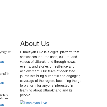
About Us
Himalayan Live is a digital platform that
ू-कानून पर
showcases the traditions, culture, and
eau
values of Uttarakhand through news,
events, and stories of resilience and
achievement. Our team of dedicated
ोजनाओं के
journalists bring authentic and engaging
coverage of the region, becoming the go-
eau
to platform for anyone interested in
learning about Uttarakhand and its
people.
attery
arakhand
eau