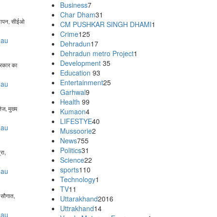
Business
7
Char Dham
31
्यापन, सीईओ
CM PUSHKAR SINGH DHAMI
1
Crime
125
eau
Dehradun
17
Dehradun metro Project
1
Development
35
सरकार का
Education
93
Entertainment
25
eau
Garhwal
9
Health
99
ेज, मुख्य
Kumaon
4
LIFESTYE
40
eau
Mussoorie
2
News
755
Politics
31
रा,
Science
22
sports
110
eau
Technology
1
TV
11
 सौगात,
Uttarakhand
2016
Uttrakhand
14
eau