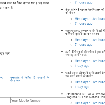
7 hours ago
ें मलबा फैला था जिसे हटाया गया। यह मलबा
र आ सकता है।
केंद्र से HNB गढ़वाल विश्वविद्यालय क
की सौगात
Himalayan Live bur
7 hours ago
चारधाम यात्रा: कर्णप्रयाग और सिमली म
पार्किंग से सुधरेगी यातायात व्यवस्था
Himalayan Live bur
7 hours ago
ईएपी परियोजनाओं की समीक्षा में मुख्य स
्तूर जारी
समयबद्ध कार्यों पर जोर
Himalayan Live bur
1 day ago
धराली आपदा की पहली बरसी: तबाही से पुन
तक बदली धराली की तस्वीर
रदा
उत्तराखंड में निर्मित 13 दवाइओं के
सैंपल फेल
Himalayan Live bur
1 day ago
Uttarakhand SIR: CEO Review
Progress, 19 Lakh Notices Del
Himalayan Live bur