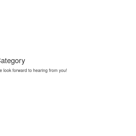
ategory
 look forward to hearing from you!
Technology
1
Accident
1
BOOL
1
Business
1
Crime
1
Development
1