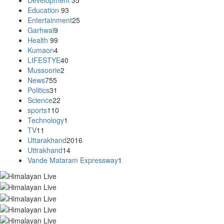
Education
93
Entertainment
25
Garhwal
9
Health
99
Kumaon
4
LIFESTYE
40
Mussoorie
2
News
755
Politics
31
Science
22
sports
110
Technology
1
TV
11
Uttarakhand
2016
Uttrakhand
14
Vande Mataram Expressway
1