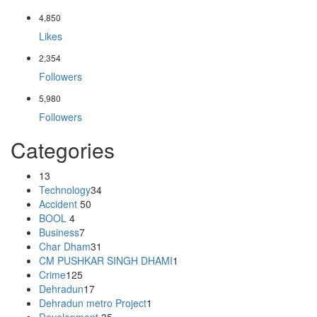
4,850
Likes
2,354
Followers
5,980
Followers
Categories
13
Technology
34
Accident
50
BOOL
4
Business
7
Char Dham
31
CM PUSHKAR SINGH DHAMI
1
Crime
125
Dehradun
17
Dehradun metro Project
1
Development
35