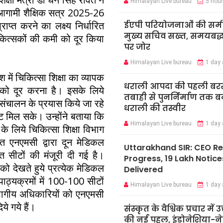
Himalayan Live bureau
5 hou
 आगामी शैक्षिक सत्र 2025-26
ाप्त करने का लक्ष्य निर्धारित
ईएपी परियोजनाओं की समीक्
मुख्य सचिव सख्त, समयबद्ध 
चिकित्सकों की कमी को दूर किया
पर जोर
Himalayan Live bureau
1 day
श में चिकित्सा शिक्षा का व्यापक
धराली आपदा की पहली बर
 को दूर करना है। इसके लिये
तबाही से पुनर्निर्माण तक 
 संचालन के प्रयास किये जा रहे
धराली की तस्वीर
्ट मिल सके। उन्होंने बताया कि
Himalayan Live bureau
1 day
के लिये चिकित्सा शिक्षा विभाग
 एनएमसी द्वारा दून मेडिकल
Uttarakhand SIR: CEO R
ात सीटों की मंजूरी दी गई है।
Progress, 19 Lakh Notice
ो देखते हुये प्रत्येक मेडिकल
Delivered
ठ्यक्रमों में 100-100 सीटों
Himalayan Live bureau
1 day
िभागीय अधिकारियों को एनएमसी
े गये हैं।
संस्कृत के वैश्विक प्रचार में उ
की नई पहल, इंडोनेशिया-ने