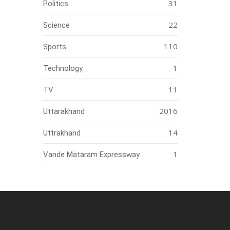
31
Politics
22
Science
110
Sports
1
Technology
11
TV
2016
Uttarakhand
14
Uttrakhand
1
Vande Mataram Expressway