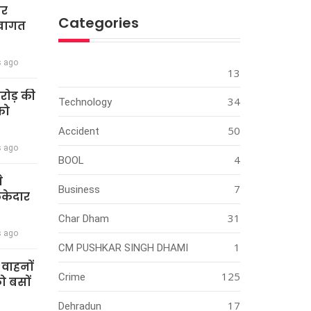
ार
Categories
स्वागत
s ago
13
करोड़ की
34
Technology
को
50
Accident
s ago
4
BOOL
े
7
Business
ेकेदार
31
Char Dham
s ago
1
CM PUSHKAR SINGH DHAMI
ी वाहनों
125
Crime
को बसों
17
Dehradun