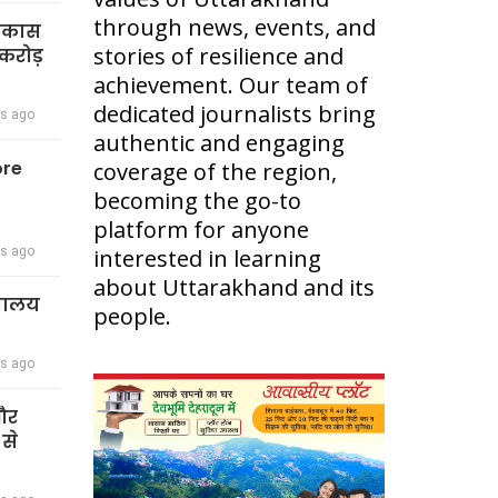
through news, events, and
विकास
stories of resilience and
करोड़
achievement. Our team of
dedicated journalists bring
rs ago
authentic and engaging
ore
coverage of the region,
becoming the go-to
platform for anyone
rs ago
interested in learning
about Uttarakhand and its
द्यालय
people.
rs ago
 और
 से