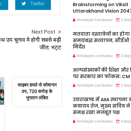
p
Twitter
Brainstorming on Viksit
Uttarakhand Vision 204
Himalayan Live bureau
3 day
Next Post
मतदाता दस्तावेजों का होगा
ाथ उप चुनाव मे होगी सबसे बड़ी
समयबद्ध सत्यापन, सीईओ न
जीत: भट्ट
निर्देश
Himalayan Live bureau
3 day
अल्पसंख्यकों की शिक्षा औ
पर सरकार का फोकस: CM
साइबर हमले से कोषागार
Himalayan Live bureau
3 day
ठप, 720 करोड़ के
भुगतान लंबित
उत्तराखण्ड में AIIA स्थापना 
कवायद तेज, मुख्य सचिव ने के
समक्ष रखा मजबूत पक्ष
Himalayan Live bureau
4 day