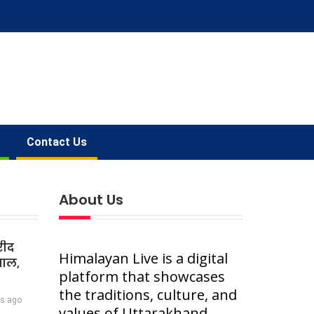
Contact Us
About Us
रीद
Himalayan Live is a digital
वाल,
platform that showcases
the traditions, culture, and
rs ago
values of Uttarakhand