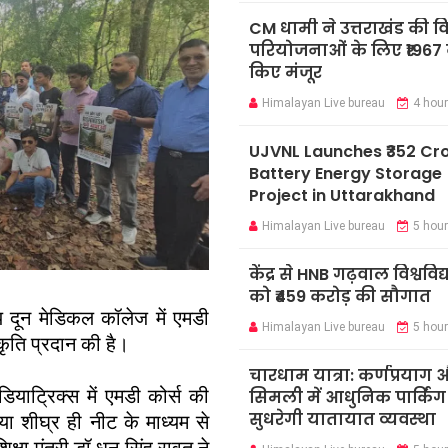
CM धामी ने उत्तराखंड की 
परियोजनाओं के लिए ₹1967 
किए मंजूर
Himalayan Live bureau
4 hou
UJVNL Launches ₹352 Cr
Battery Energy Storage
Project in Uttarakhand
Himalayan Live bureau
5 hou
केंद्र से HNB गढ़वाल विश्ववि
को ₹459 करोड़ की सौगात
ीय दून मेडिकल कॉलेज में एमडी
Himalayan Live bureau
5 hou
कृति प्रदान की है।
चारधाम यात्रा: कर्णप्रयाग
ाट्रिक्स में एमडी कोर्स की
सिमली में आधुनिक पार्किंग
सुधरेगी यातायात व्यवस्था
या शीघ्र ही नीट के माध्यम से
िक्षा मंत्री डॉ धन सिंह रावत ने