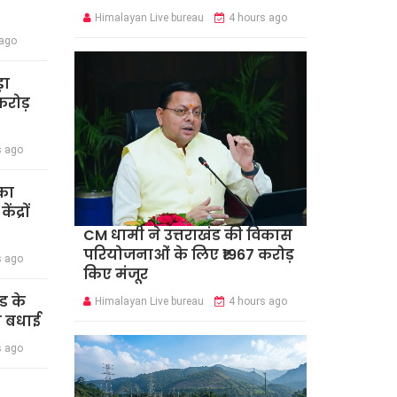
Himalayan Live bureau
4 hours ago
 ago
़ा
रोड़
s ago
का
द्रों
CM धामी ने उत्तराखंड की विकास
परियोजनाओं के लिए ₹1967 करोड़
s ago
किए मंजूर
ंड के
Himalayan Live bureau
4 hours ago
दी बधाई
s ago