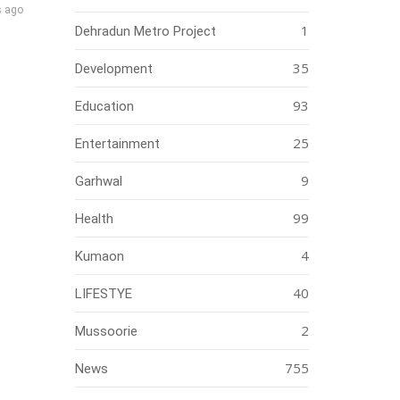
s ago
1
Dehradun Metro Project
35
Development
93
Education
25
Entertainment
9
Garhwal
99
Health
4
Kumaon
40
LIFESTYE
2
Mussoorie
755
News