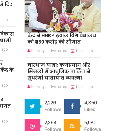
े दिए
s ago
र विकास
केंद्र से HNB गढ़वाल विश्वविद्यालय
 धामी
को ₹459 करोड़ की सौगात
s ago
Himalayan Live bureau
1 hour ago
की
चारधाम यात्रा: कर्णप्रयाग और
ंद्र के
सिमली में आधुनिक पार्किंग से
सुधरेगी यातायात व्यवस्था
s ago
Himalayan Live bureau
1 hour ago
ार
2,226
4,850
स्वागत
Followers
Likes
s ago
2,354
5,980
Followers
Followers