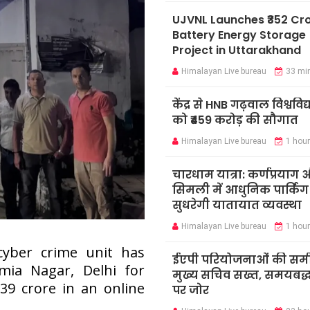
UJVNL Launches ₹352 Cr
Battery Energy Storage
Project in Uttarakhand
Himalayan Live bureau
33 mi
केंद्र से HNB गढ़वाल विश्ववि
को ₹459 करोड़ की सौगात
Himalayan Live bureau
1 hou
चारधाम यात्रा: कर्णप्रयाग
सिमली में आधुनिक पार्किंग
सुधरेगी यातायात व्यवस्था
Himalayan Live bureau
1 hou
yber crime unit has
ईएपी परियोजनाओं की समीक्
mia Nagar, Delhi for
मुख्य सचिव सख्त, समयबद्ध 
39 crore in an online
पर जोर