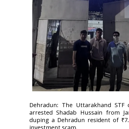
Dehradun: The Uttarakhand STF c
arrested Shadab Hussain from Ja
duping a Dehradun resident of ₹7.
investment scam.