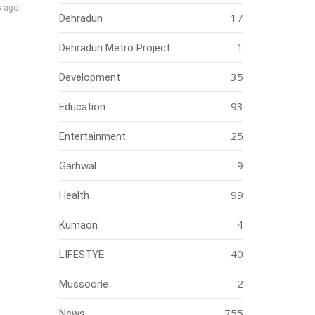
s ago
17
Dehradun
1
Dehradun Metro Project
35
Development
93
Education
25
Entertainment
9
Garhwal
99
Health
4
Kumaon
40
LIFESTYE
2
Mussoorie
755
News