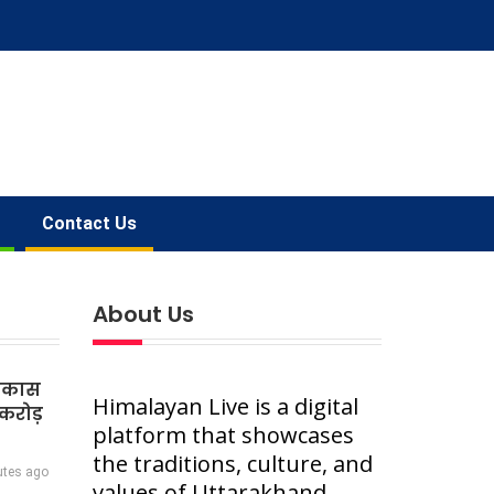
Contact Us
About Us
विकास
Himalayan Live is a digital
करोड़
platform that showcases
the traditions, culture, and
utes ago
values of Uttarakhand