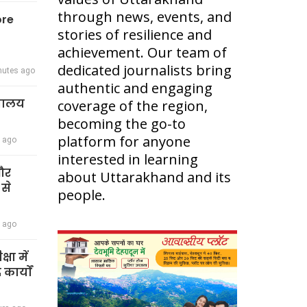
through news, events, and
ore
stories of resilience and
achievement. Our team of
dedicated journalists bring
nutes ago
authentic and engaging
द्यालय
coverage of the region,
becoming the go-to
platform for anyone
r ago
interested in learning
 और
about Uttarakhand and its
 से
people.
r ago
षा में
कार्यों