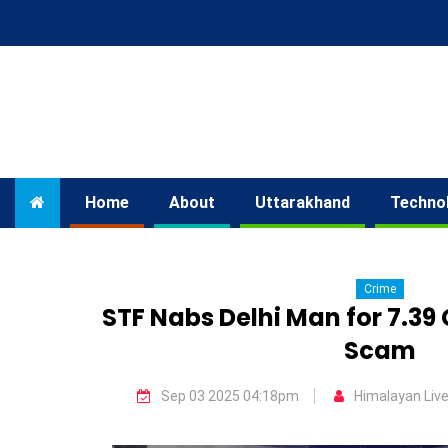
Home
About
Uttarakhand
Techno
Crime
STF Nabs Delhi Man for ₹7.39
Scam
Sep 03 2025 04:18pm
Himalayan Liv