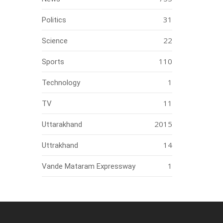
31
Politics
22
Science
110
Sports
1
Technology
11
TV
2015
Uttarakhand
14
Uttrakhand
1
Vande Mataram Expressway