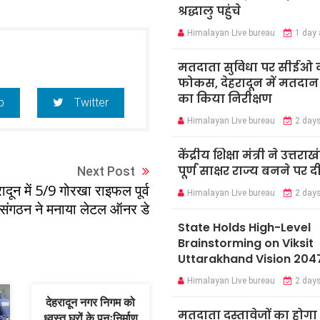
श्रद्धालु पहुंचे
Himalayan Live bureau
1 day
मतदाता सुविधा पर सीईओ 
फोकस, देहरादून में मतदान कें
का किया निरीक्षण
p
Twitter
Himalayan Live bureau
2 day
केंद्रीय शिक्षा मंत्री ने उत्तराख
पूर्ण साक्षर राज्य बनने पर 
Next Post
रादून में 5/9 गोरखा राइफल पूर्व
Himalayan Live bureau
2 day
संगठन ने मनाया लेटल ऑनर डे
State Holds High-Level
Brainstorming on Viksit
Uttarakhand Vision 204
Himalayan Live bureau
2 day
देहरादून नगर निगम को
मतदाता दस्तावेजों का होगा
ध्वस्त घरों के पुनःनिर्माण