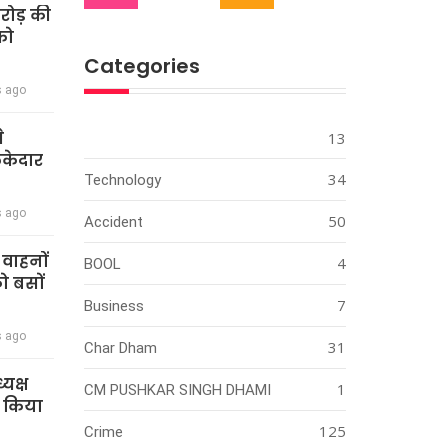
करोड़ की
को
Categories
s ago
े
13
ेकेदार
34
Technology
s ago
50
Accident
ी वाहनों
4
BOOL
को बसों
7
Business
s ago
31
Char Dham
्यक्ष
1
CM PUSHKAR SINGH DHAMI
े किया
125
Crime