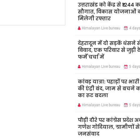
उत्तराखंड को केंद्र से ₹1244 
सौगात, विकास योजनाओं 
मिलेगी रफ्तार
Himalayan Live bureau
4 day
देहरादून में दो सड़कें धंसने स
विवाद, एक परिवार से जुड़ी ठ
फर्में चर्चा में
Himalayan Live bureau
5 day
कांवड़ यात्रा: पहाड़ों पर भार
की एंट्री बंद, जाम से बचने 
का रूट बदला
Himalayan Live bureau
5 day
पौड़ी दौरे पर कांग्रेस प्रदेश अध
गणेश गोदियाल, ग्रामीणों स
जनसंवाद