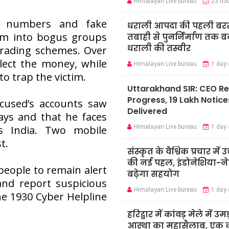
Himalayan Live bureau
23 ho
p numbers and fake
धराली आपदा की पहली बर
ctim into bogus groups
तबाही से पुनर्निर्माण तक 
धराली की तस्वीर
trading schemes. Over
lect the money, while
Himalayan Live bureau
1 day
o trap the victim.
Uttarakhand SIR: CEO R
Progress, 19 Lakh Notice
ccused’s accounts saw
Delivered
ays and that he faces
Himalayan Live bureau
1 day
s India. Two mobile
t.
संस्कृत के वैश्विक प्रचार में उ
की नई पहल, इंडोनेशिया-ने
people to remain alert
बढ़ेगा सहयोग
 and report suspicious
Himalayan Live bureau
1 day
he 1930 Cyber Helpline
हरिद्वार में कांवड़ मेले में उमड
आस्था का महासैलाब, एक क