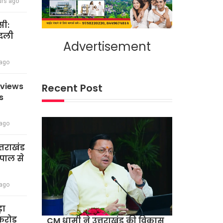
urs ago
सी:
बदली
Advertisement
 ago
eviews
Recent Post
s
 ago
त्तराखंड
पाल से
 ago
़ा
रोड़
CM धामी ने उत्तराखंड की विकास