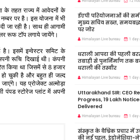
Himalayan Live bureau
12 ho
ा के तहत राज्य में आवेदनों के
ईएपी परियोजनाओं की समीक्
 नम्बर पर है। इस योजना में भी
मुख्य सचिव सख्त, समयबद्ध 
ी दी जा रही है। साथ ही आगामी
पर जोर
ोलर रूफ टॉप लगाये जायेंगे।
Himalayan Live bureau
1 day
ई है। इसमें इन्वेस्टर समिट के
धराली आपदा की पहली बर
प ने अपनी रूचि दिखाई थी। कंपनी
तबाही से पुनर्निर्माण तक 
त किया था जिसमें से 8 हजार
धराली की तस्वीर
ि हो चुकी है और बहुत ही जल्द
Himalayan Live bureau
1 day
जाएंगे। यह प्रोजेक्ट अल्मोड़ा
ी पंपड स्टोरेज प्लांट में अपनी
Uttarakhand SIR: CEO R
Progress, 19 Lakh Notice
Delivered
Himalayan Live bureau
1 day
संस्कृत के वैश्विक प्रचार में उ
की नई पहल, इंडोनेशिया-ने