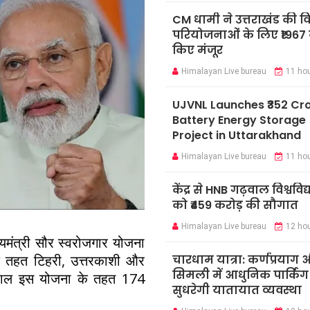
CM धामी ने उत्तराखंड की 
परियोजनाओं के लिए ₹1967 
किए मंजूर
Himalayan Live bureau
11 ho
UJVNL Launches ₹352 Cr
Battery Energy Storage
Project in Uttarakhand
Himalayan Live bureau
11 ho
केंद्र से HNB गढ़वाल विश्ववि
को ₹459 करोड़ की सौगात
Himalayan Live bureau
12 ho
्यमंत्री सौर स्वरोजगार योजना
े तहत टिहरी, उत्तरकाशी और
चारधाम यात्रा: कर्णप्रयाग
सिमली में आधुनिक पार्किंग
़िलहाल इस योजना के तहत 174
सुधरेगी यातायात व्यवस्था