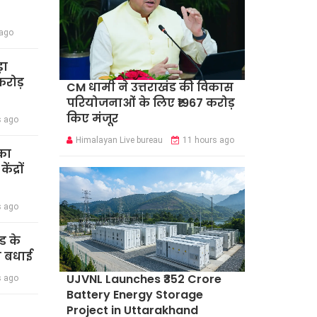
 ago
़ा
रोड़
CM धामी ने उत्तराखंड की विकास
परियोजनाओं के लिए ₹1967 करोड़
किए मंजूर
s ago
Himalayan Live bureau
11 hours ago
का
द्रों
s ago
ंड के
दी बधाई
UJVNL Launches ₹352 Crore
s ago
Battery Energy Storage
Project in Uttarakhand