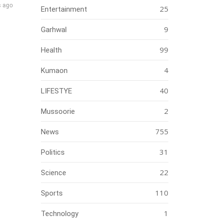
s ago
25
Entertainment
9
Garhwal
99
Health
4
Kumaon
40
LIFESTYE
2
Mussoorie
755
News
31
Politics
22
Science
110
Sports
1
Technology