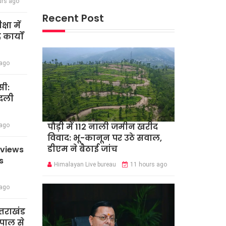
urs ago
Recent Post
षा में
कार्यों
 ago
सी:
बदली
पौड़ी में 112 नाली जमीन खरीद
 ago
विवाद: भू-कानून पर उठे सवाल,
डीएम ने बैठाई जांच
eviews
s
Himalayan Live bureau
11 hours ago
 ago
त्तराखंड
पाल से