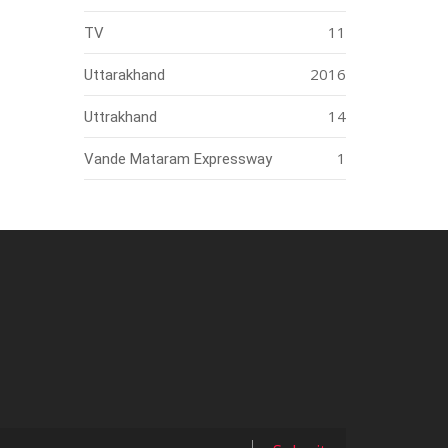
11
TV
2016
Uttarakhand
14
Uttrakhand
1
Vande Mataram Expressway