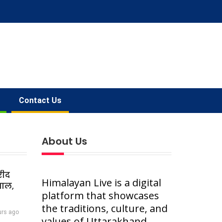
Contact Us
About Us
रीद
Himalayan Live is a digital
वाल,
platform that showcases
the traditions, culture, and
urs ago
values of Uttarakhand