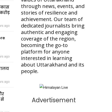
through news, events, and
विकास
stories of resilience and
करोड़
achievement. Our team of
dedicated journalists bring
urs ago
authentic and engaging
ore
coverage of the region,
becoming the go-to
platform for anyone
urs ago
interested in learning
about Uttarakhand and its
द्यालय
people.
urs ago
 और
Advertisement
 से