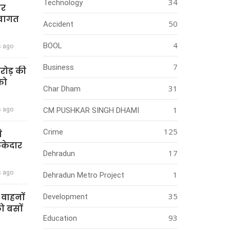
34
Technology
ार
स्वागत
50
Accident
4
BOOL
s ago
7
Business
करोड़ की
को
31
Char Dham
1
s ago
CM PUSHKAR SINGH DHAMI
125
Crime
े
ेकेदार
17
Dehradun
s ago
1
Dehradun Metro Project
35
ी वाहनों
Development
को बसों
93
Education