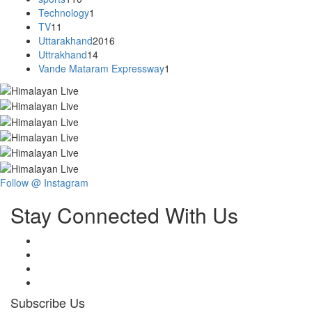
Technology
1
TV
11
Uttarakhand
2016
Uttrakhand
14
Vande Mataram Expressway
1
Follow @ Instagram
Stay Connected With Us
Subscribe Us