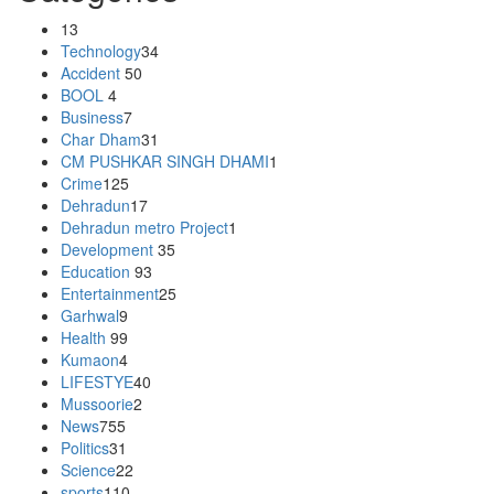
13
Technology
34
Accident
50
BOOL
4
Business
7
Char Dham
31
CM PUSHKAR SINGH DHAMI
1
Crime
125
Dehradun
17
Dehradun metro Project
1
Development
35
Education
93
Entertainment
25
Garhwal
9
Health
99
Kumaon
4
LIFESTYE
40
Mussoorie
2
News
755
Politics
31
Science
22
sports
110