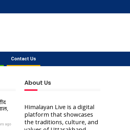
Contact Us
About Us
रीद
Himalayan Live is a digital
वाल,
platform that showcases
the traditions, culture, and
urs ago
values of Uttarakhand