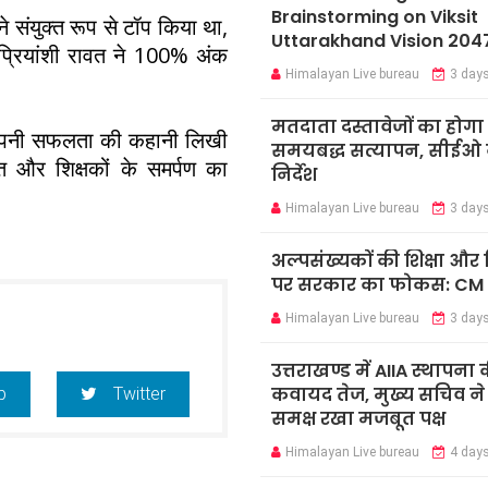
Brainstorming on Viksit
े संयुक्त रूप से टॉप किया था,
Uttarakhand Vision 204
 प्रियांशी रावत ने 100% अंक
Himalayan Live bureau
3 day
मतदाता दस्तावेजों का होगा
 अपनी सफलता की कहानी लिखी
समयबद्ध सत्यापन, सीईओ न
नत और शिक्षकों के समर्पण का
निर्देश
Himalayan Live bureau
3 day
अल्पसंख्यकों की शिक्षा औ
पर सरकार का फोकस: CM
Himalayan Live bureau
3 day
उत्तराखण्ड में AIIA स्थापना 
कवायद तेज, मुख्य सचिव ने के
p
Twitter
समक्ष रखा मजबूत पक्ष
Himalayan Live bureau
4 day