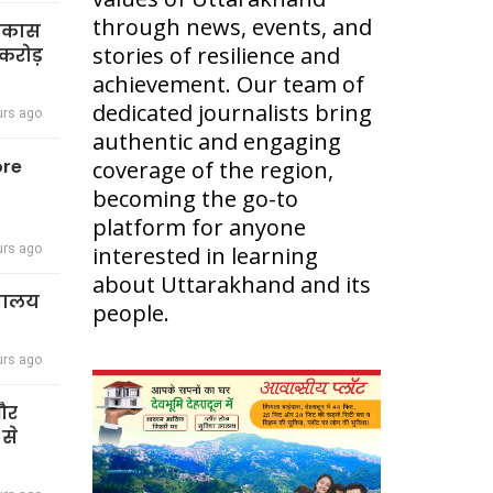
through news, events, and
विकास
stories of resilience and
करोड़
achievement. Our team of
dedicated journalists bring
urs ago
authentic and engaging
ore
coverage of the region,
becoming the go-to
platform for anyone
urs ago
interested in learning
about Uttarakhand and its
द्यालय
people.
urs ago
 और
 से