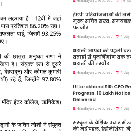
Himalayan Live bureau
14 ho
ं।
ईएपी परियोजनाओं की समीक्
रचम लहराया है। 12वीं में जहां
मुख्य सचिव सख्त, समयबद्ध 
 का पास प्रतिशत 86.20% रहा।
पर जोर
ने सफलता पाई, जिसमें 93.25%
Himalayan Live bureau
1 day
पाए।
धराली आपदा की पहली बर
सी की छात्रा अनुष्का राणा ने
तबाही से पुनर्निर्माण तक 
ा है। संयुक्त रूप से दूसरे
धराली की तस्वीर
, देहरादून) और कोमल कुमारी
Himalayan Live bureau
1 day
ाशी) रहे हैं, जिन्होंने 97.80%
Uttarakhand SIR: CEO R
Progress, 19 Lakh Notice
Delivered
ा मंदिर इंटर कॉलेज, ऋषिकेश)
Himalayan Live bureau
1 day
संस्कृत के वैश्विक प्रचार में उ
द्वानी के जतिन जोशी ने संयुक्त
की नई पहल, इंडोनेशिया-ने