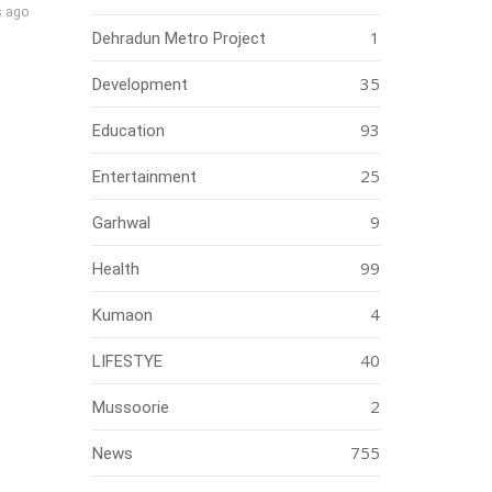
s ago
1
Dehradun Metro Project
35
Development
93
Education
25
Entertainment
9
Garhwal
99
Health
4
Kumaon
40
LIFESTYE
2
Mussoorie
755
News