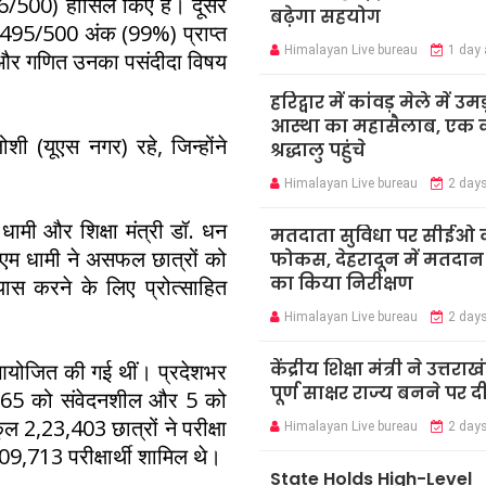
6/500) हासिल किए हैं। दूसरे
बढ़ेगा सहयोग
ने 495/500 अंक (99%) प्राप्त
Himalayan Live bureau
1 day
 और गणित उनका पसंदीदा विषय
हरिद्वार में कांवड़ मेले में उमड
आस्था का महासैलाब, एक क
शी (यूएस नगर) रहे, जिन्होंने
श्रद्धालु पहुंचे
Himalayan Live bureau
2 day
 धामी और शिक्षा मंत्री डॉ. धन
मतदाता सुविधा पर सीईओ 
एम धामी ने असफल छात्रों को
फोकस, देहरादून में मतदान कें
का किया निरीक्षण
ास करने के लिए प्रोत्साहित
Himalayan Live bureau
2 day
केंद्रीय शिक्षा मंत्री ने उत्तराख
क आयोजित की गई थीं। प्रदेशभर
पूर्ण साक्षर राज्य बनने पर 
में 165 को संवेदनशील और 5 को
ल 2,23,403 छात्रों ने परीक्षा
Himalayan Live bureau
2 day
09,713 परीक्षार्थी शामिल थे।
State Holds High-Level