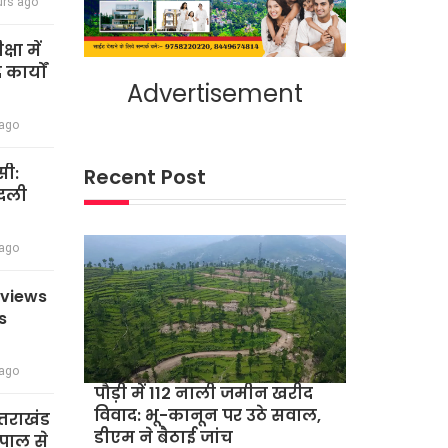
urs ago
षा में
कार्यों
Advertisement
 ago
सी:
Recent Post
बदली
 ago
eviews
s
 ago
पौड़ी में 112 नाली जमीन खरीद
विवाद: भू-कानून पर उठे सवाल,
त्तराखंड
डीएम ने बैठाई जांच
पाल से