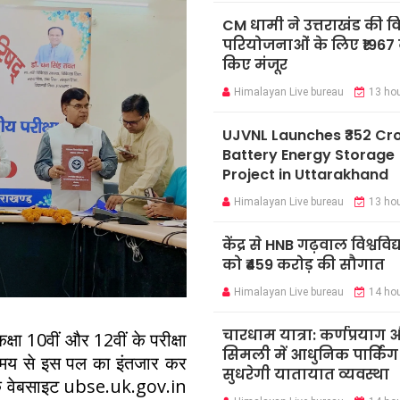
CM धामी ने उत्तराखंड की 
परियोजनाओं के लिए ₹1967 
किए मंजूर
Himalayan Live bureau
13 ho
UJVNL Launches ₹352 Cr
Battery Energy Storage
Project in Uttarakhand
Himalayan Live bureau
13 ho
केंद्र से HNB गढ़वाल विश्ववि
को ₹459 करोड़ की सौगात
Himalayan Live bureau
14 ho
चारधाम यात्रा: कर्णप्रयाग
षा 10वीं और 12वीं के परीक्षा
सिमली में आधुनिक पार्किंग
े समय से इस पल का इंतजार कर
सुधरेगी यातायात व्यवस्था
रिक वेबसाइट ubse.uk.gov.in