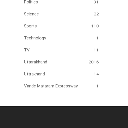
31
Politics
22
Science
110
Sports
1
Technology
11
TV
2016
Uttarakhand
14
Uttrakhand
1
Vande Mataram Expressway