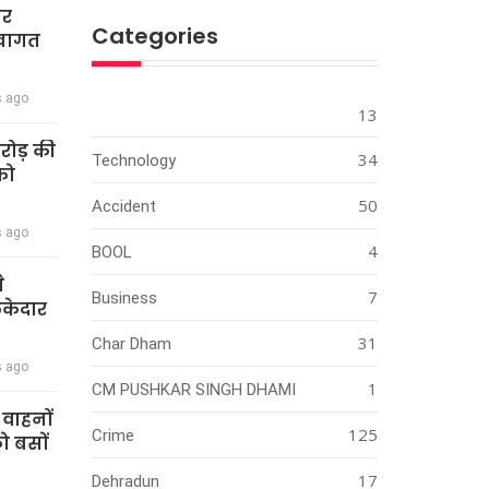
ार
Categories
स्वागत
s ago
13
करोड़ की
34
Technology
को
50
Accident
s ago
4
BOOL
े
7
Business
ेकेदार
31
Char Dham
s ago
1
CM PUSHKAR SINGH DHAMI
ी वाहनों
125
Crime
को बसों
17
Dehradun