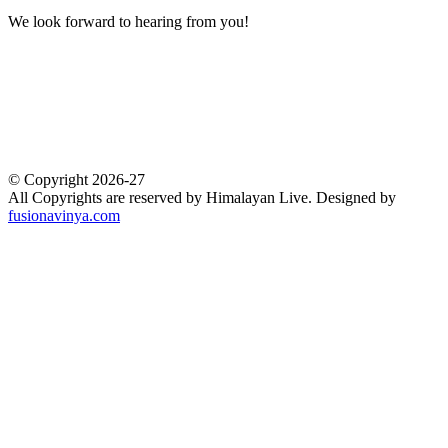
We look forward to hearing from you!
Technology
1
Accident
1
BOOL
1
Business
1
Crime
1
Development
1
© Copyright 2026-27
All Copyrights are reserved by Himalayan Live. Designed by
fusionavinya.com