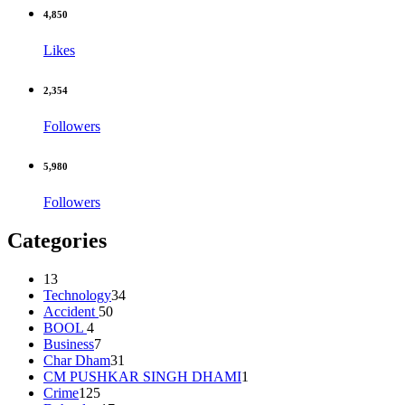
4,850
Likes
2,354
Followers
5,980
Followers
Categories
13
Technology
34
Accident
50
BOOL
4
Business
7
Char Dham
31
CM PUSHKAR SINGH DHAMI
1
Crime
125