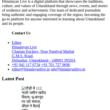
Himalayan Live is a digital platform that showcases the traditions,
culture, and values of Uttarakhand through news, events, and stories
of resilience and achievement. Our team of dedicated journalists
bring authentic and engaging coverage of the region, becoming the
go-to platform for anyone interested in learning about Uttarakhand
and its people.
Contact Us
Editor
Himalayan Live
Chaman Enclave, Near Nautiyal Marbal
G.M.S. Road,
Dehradun, Uttarakhand - 248001 INDIA
+91 941 117 0734
+91 701 727 9696
editor@himalayanlive.in
ads@himalayanlive.in
Latest Post