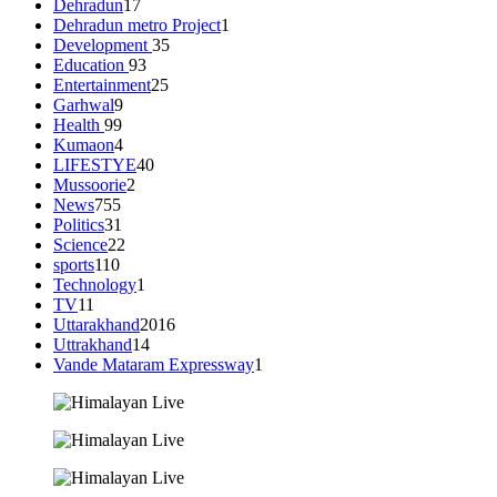
Dehradun
17
Dehradun metro Project
1
Development
35
Education
93
Entertainment
25
Garhwal
9
Health
99
Kumaon
4
LIFESTYE
40
Mussoorie
2
News
755
Politics
31
Science
22
sports
110
Technology
1
TV
11
Uttarakhand
2016
Uttrakhand
14
Vande Mataram Expressway
1