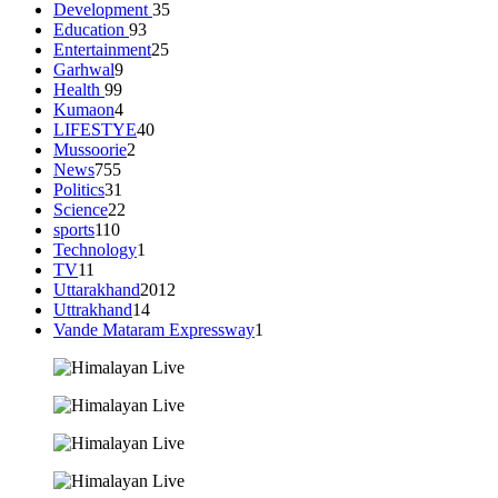
Development
35
Education
93
Entertainment
25
Garhwal
9
Health
99
Kumaon
4
LIFESTYE
40
Mussoorie
2
News
755
Politics
31
Science
22
sports
110
Technology
1
TV
11
Uttarakhand
2012
Uttrakhand
14
Vande Mataram Expressway
1