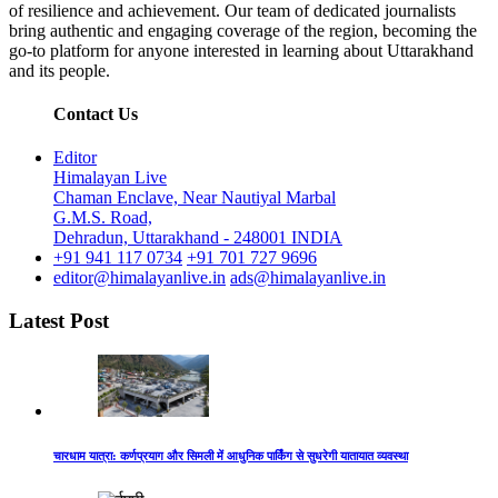
of resilience and achievement. Our team of dedicated journalists
bring authentic and engaging coverage of the region, becoming the
go-to platform for anyone interested in learning about Uttarakhand
and its people.
Contact Us
Editor
Himalayan Live
Chaman Enclave, Near Nautiyal Marbal
G.M.S. Road,
Dehradun, Uttarakhand - 248001 INDIA
+91 941 117 0734
+91 701 727 9696
editor@himalayanlive.in
ads@himalayanlive.in
Latest Post
चारधाम यात्रा: कर्णप्रयाग और सिमली में आधुनिक पार्किंग से सुधरेगी यातायात व्यवस्था