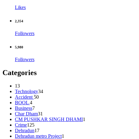
Likes
2,354
Followers
5,980
Followers
Categories
13
Technology
34
Accident
50
BOOL
4
Business
7
Char Dham
31
CM PUSHKAR SINGH DHAMI
1
Crime
125
Dehradun
17
Dehradun metro Project
1