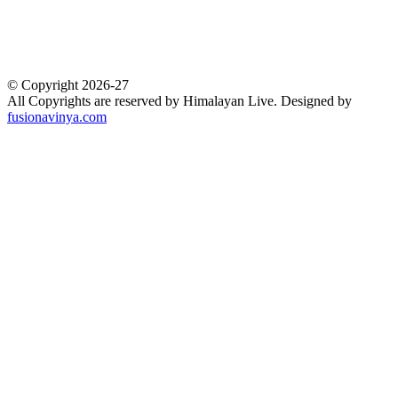
BOOL
1
Business
1
Crime
1
Development
1
© Copyright 2026-27
All Copyrights are reserved by Himalayan Live. Designed by
fusionavinya.com