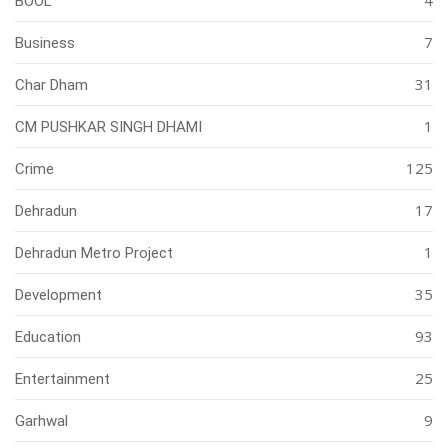
BOOL
7
Business
31
Char Dham
1
CM PUSHKAR SINGH DHAMI
125
Crime
17
Dehradun
1
Dehradun Metro Project
35
Development
93
Education
25
Entertainment
9
Garhwal