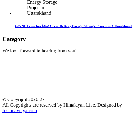
UJVNL Launches ₹352 Crore Battery Energy Storage Project in Uttarakhand
Category
We look forward to hearing from you!
Technology
1
Accident
1
BOOL
1
Business
1
Crime
1
Development
1
© Copyright 2026-27
All Copyrights are reserved by Himalayan Live. Designed by
fusionavinya.com