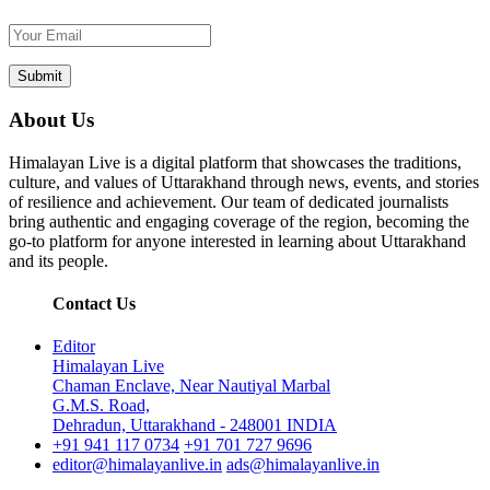
About Us
Himalayan Live is a digital platform that showcases the traditions,
culture, and values of Uttarakhand through news, events, and stories
of resilience and achievement. Our team of dedicated journalists
bring authentic and engaging coverage of the region, becoming the
go-to platform for anyone interested in learning about Uttarakhand
and its people.
Contact Us
Editor
Himalayan Live
Chaman Enclave, Near Nautiyal Marbal
G.M.S. Road,
Dehradun, Uttarakhand - 248001 INDIA
+91 941 117 0734
+91 701 727 9696
editor@himalayanlive.in
ads@himalayanlive.in