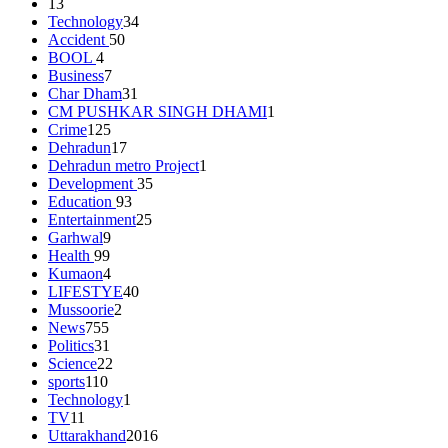
13
Technology
34
Accident
50
BOOL
4
Business
7
Char Dham
31
CM PUSHKAR SINGH DHAMI
1
Crime
125
Dehradun
17
Dehradun metro Project
1
Development
35
Education
93
Entertainment
25
Garhwal
9
Health
99
Kumaon
4
LIFESTYE
40
Mussoorie
2
News
755
Politics
31
Science
22
sports
110
Technology
1
TV
11
Uttarakhand
2016