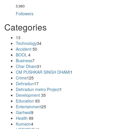
5,980
Followers
Categories
13
Technology
34
Accident
50
BOOL
4
Business
7
Char Dham
31
CM PUSHKAR SINGH DHAMI
1
Crime
125
Dehradun
17
Dehradun metro Project
1
Development
35
Education
93
Entertainment
25
Garhwal
9
Health
99
Kumaon
4