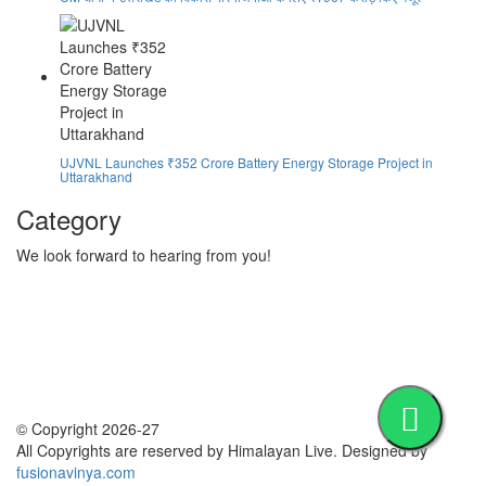
UJVNL Launches ₹352 Crore Battery Energy Storage Project in
Uttarakhand
Category
We look forward to hearing from you!
Technology
1
Accident
1
BOOL
1
Business
1
Crime
1
Development
1
© Copyright 2026-27
All Copyrights are reserved by Himalayan Live. Designed by
fusionavinya.com