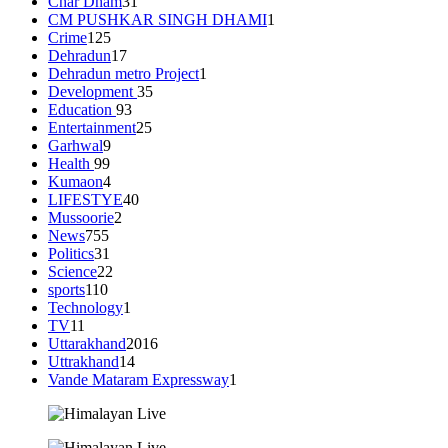
Char Dham
31
CM PUSHKAR SINGH DHAMI
1
Crime
125
Dehradun
17
Dehradun metro Project
1
Development
35
Education
93
Entertainment
25
Garhwal
9
Health
99
Kumaon
4
LIFESTYE
40
Mussoorie
2
News
755
Politics
31
Science
22
sports
110
Technology
1
TV
11
Uttarakhand
2016
Uttrakhand
14
Vande Mataram Expressway
1