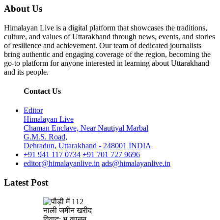
About Us
Himalayan Live is a digital platform that showcases the traditions,
culture, and values of Uttarakhand through news, events, and stories
of resilience and achievement. Our team of dedicated journalists
bring authentic and engaging coverage of the region, becoming the
go-to platform for anyone interested in learning about Uttarakhand
and its people.
Contact Us
Editor
Himalayan Live
Chaman Enclave, Near Nautiyal Marbal
G.M.S. Road,
Dehradun, Uttarakhand - 248001 INDIA
+91 941 117 0734
+91 701 727 9696
editor@himalayanlive.in
ads@himalayanlive.in
Latest Post