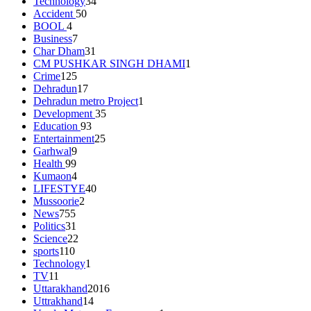
Technology
34
Accident
50
BOOL
4
Business
7
Char Dham
31
CM PUSHKAR SINGH DHAMI
1
Crime
125
Dehradun
17
Dehradun metro Project
1
Development
35
Education
93
Entertainment
25
Garhwal
9
Health
99
Kumaon
4
LIFESTYE
40
Mussoorie
2
News
755
Politics
31
Science
22
sports
110
Technology
1
TV
11
Uttarakhand
2016
Uttrakhand
14