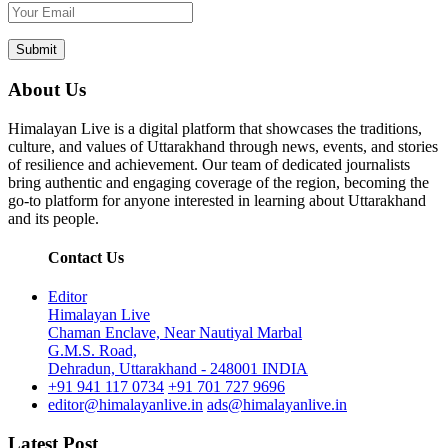
About Us
Himalayan Live is a digital platform that showcases the traditions,
culture, and values of Uttarakhand through news, events, and stories
of resilience and achievement. Our team of dedicated journalists
bring authentic and engaging coverage of the region, becoming the
go-to platform for anyone interested in learning about Uttarakhand
and its people.
Contact Us
Editor
Himalayan Live
Chaman Enclave, Near Nautiyal Marbal
G.M.S. Road,
Dehradun, Uttarakhand - 248001 INDIA
+91 941 117 0734
+91 701 727 9696
editor@himalayanlive.in
ads@himalayanlive.in
Latest Post