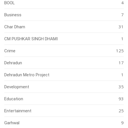
4
BOOL
7
Business
31
Char Dham
1
CM PUSHKAR SINGH DHAMI
125
Crime
17
Dehradun
1
Dehradun Metro Project
35
Development
93
Education
25
Entertainment
9
Garhwal