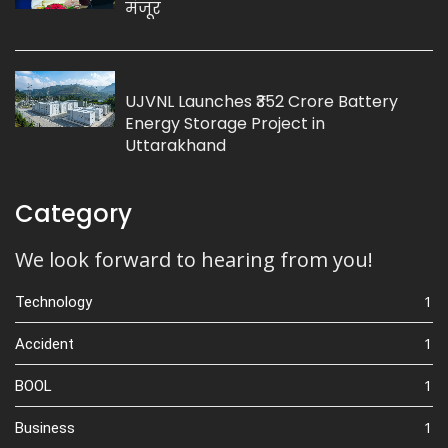
मंजूर
UJVNL Launches ₹352 Crore Battery
Energy Storage Project in
Uttarakhand
Category
We look forward to hearing from you!
1
Technology
1
Accident
1
BOOL
1
Business