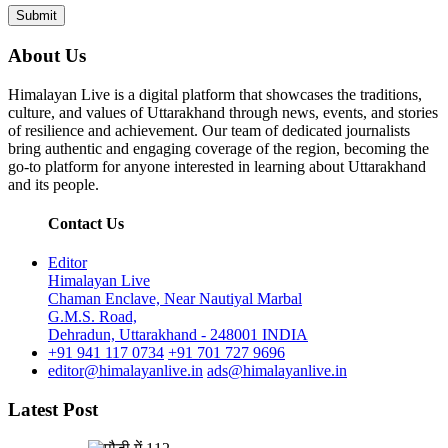
About Us
Himalayan Live is a digital platform that showcases the traditions,
culture, and values of Uttarakhand through news, events, and stories
of resilience and achievement. Our team of dedicated journalists
bring authentic and engaging coverage of the region, becoming the
go-to platform for anyone interested in learning about Uttarakhand
and its people.
Contact Us
Editor
Himalayan Live
Chaman Enclave, Near Nautiyal Marbal
G.M.S. Road,
Dehradun, Uttarakhand - 248001 INDIA
+91 941 117 0734
+91 701 727 9696
editor@himalayanlive.in
ads@himalayanlive.in
Latest Post