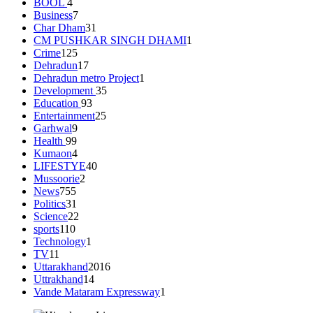
BOOL
4
Business
7
Char Dham
31
CM PUSHKAR SINGH DHAMI
1
Crime
125
Dehradun
17
Dehradun metro Project
1
Development
35
Education
93
Entertainment
25
Garhwal
9
Health
99
Kumaon
4
LIFESTYE
40
Mussoorie
2
News
755
Politics
31
Science
22
sports
110
Technology
1
TV
11
Uttarakhand
2016
Uttrakhand
14
Vande Mataram Expressway
1