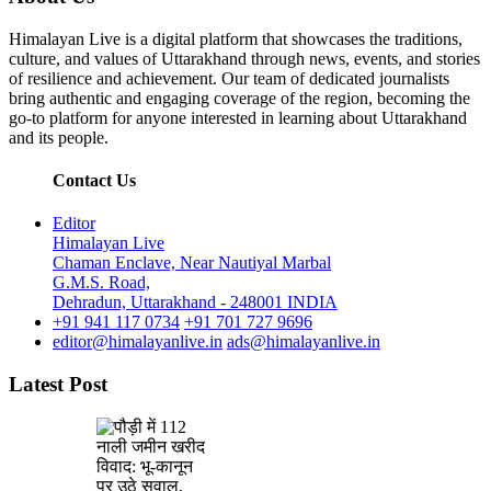
Himalayan Live is a digital platform that showcases the traditions,
culture, and values of Uttarakhand through news, events, and stories
of resilience and achievement. Our team of dedicated journalists
bring authentic and engaging coverage of the region, becoming the
go-to platform for anyone interested in learning about Uttarakhand
and its people.
Contact Us
Editor
Himalayan Live
Chaman Enclave, Near Nautiyal Marbal
G.M.S. Road,
Dehradun, Uttarakhand - 248001 INDIA
+91 941 117 0734
+91 701 727 9696
editor@himalayanlive.in
ads@himalayanlive.in
Latest Post