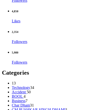
Followers
4,850
Likes
2,354
Followers
5,980
Followers
Categories
13
Technology
34
Accident
50
BOOL
4
Business
7
Char Dham
31
CM PUSHKAR SINGH DHAMI
1