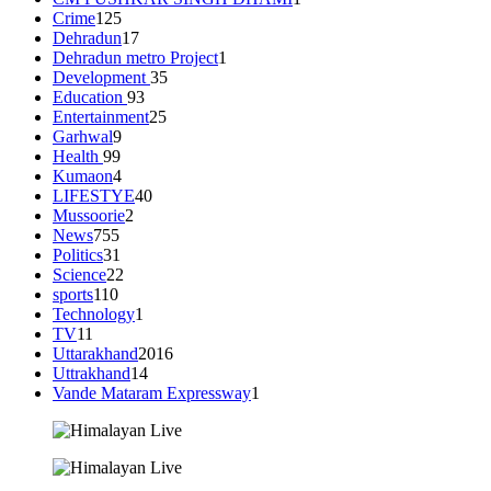
Crime
125
Dehradun
17
Dehradun metro Project
1
Development
35
Education
93
Entertainment
25
Garhwal
9
Health
99
Kumaon
4
LIFESTYE
40
Mussoorie
2
News
755
Politics
31
Science
22
sports
110
Technology
1
TV
11
Uttarakhand
2016
Uttrakhand
14
Vande Mataram Expressway
1