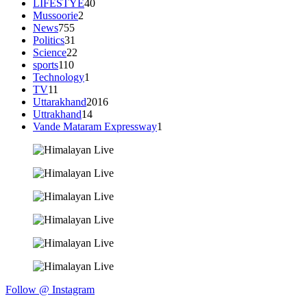
LIFESTYE
40
Mussoorie
2
News
755
Politics
31
Science
22
sports
110
Technology
1
TV
11
Uttarakhand
2016
Uttrakhand
14
Vande Mataram Expressway
1
Follow @ Instagram