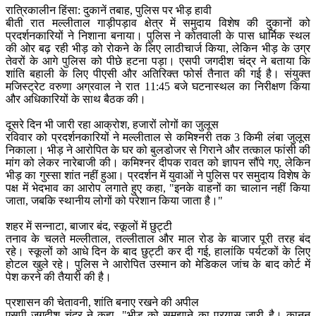
रात्रिकालीन हिंसा: दुकानें तबाह, पुलिस पर भीड़ हावी
बीती रात मल्लीताल गाड़ीपड़ाव क्षेत्र में समुदाय विशेष की दुकानों को
प्रदर्शनकारियों ने निशाना बनाया। पुलिस ने कोतवाली के पास धार्मिक स्थल
की ओर बढ़ रही भीड़ को रोकने के लिए लाठीचार्ज किया, लेकिन भीड़ के उग्र
तेवरों के आगे पुलिस को पीछे हटना पड़ा। एसपी जगदीश चंद्र ने बताया कि
शांति बहाली के लिए पीएसी और अतिरिक्त फोर्स तैनात की गई है। संयुक्त
मजिस्ट्रेट वरुणा अग्रवाल ने रात 11:45 बजे घटनास्थल का निरीक्षण किया
और अधिकारियों के साथ बैठक की।
दूसरे दिन भी जारी रहा आक्रोश, हजारों लोगों का जुलूस
रविवार को प्रदर्शनकारियों ने मल्लीताल से कमिश्नरी तक 3 किमी लंबा जुलूस
निकाला। भीड़ ने आरोपित के घर को बुलडोजर से गिराने और तत्काल फांसी की
मांग को लेकर नारेबाजी की। कमिश्नर दीपक रावत को ज्ञापन सौंपे गए, लेकिन
भीड़ का गुस्सा शांत नहीं हुआ। प्रदर्शन में युवाओं ने पुलिस पर समुदाय विशेष के
पक्ष में भेदभाव का आरोप लगाते हुए कहा, "इनके वाहनों का चालान नहीं किया
जाता, जबकि स्थानीय लोगों को परेशान किया जाता है।"
शहर में सन्नाटा, बाजार बंद, स्कूलों में छुट्टी
तनाव के चलते मल्लीताल, तल्लीताल और माल रोड के बाजार पूरी तरह बंद
रहे। स्कूलों को आधे दिन के बाद छुट्टी कर दी गई, हालांकि पर्यटकों के लिए
होटल खुले रहे। पुलिस ने आरोपित उस्मान को मेडिकल जांच के बाद कोर्ट में
पेश करने की तैयारी की है।
प्रशासन की चेतावनी, शांति बनाए रखने की अपील
एसपी जगदीश चंद्र ने कहा, "भीड़ को समझाने का प्रयास जारी है। कानून