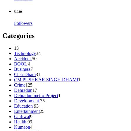
5,980
Followers
Categories
13
Technology
34
Accident
50
BOOL
4
Business
7
Char Dham
31
CM PUSHKAR SINGH DHAMI
1
Crime
125
Dehradun
17
Dehradun metro Project
1
Development
35
Education
93
Entertainment
25
Garhwal
9
Health
99
Kumaon
4