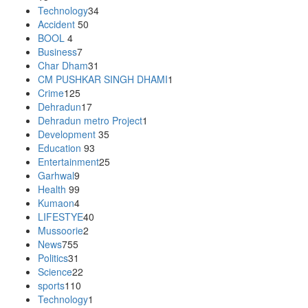
Technology
34
Accident
50
BOOL
4
Business
7
Char Dham
31
CM PUSHKAR SINGH DHAMI
1
Crime
125
Dehradun
17
Dehradun metro Project
1
Development
35
Education
93
Entertainment
25
Garhwal
9
Health
99
Kumaon
4
LIFESTYE
40
Mussoorie
2
News
755
Politics
31
Science
22
sports
110
Technology
1