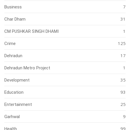
7
Business
31
Char Dham
1
CM PUSHKAR SINGH DHAMI
125
Crime
17
Dehradun
1
Dehradun Metro Project
35
Development
93
Education
25
Entertainment
9
Garhwal
99
Health