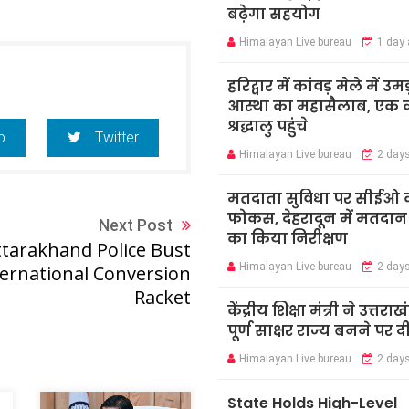
बढ़ेगा सहयोग
Himalayan Live bureau
1 day
हरिद्वार में कांवड़ मेले में उमड
आस्था का महासैलाब, एक क
श्रद्धालु पहुंचे
p
Twitter
Himalayan Live bureau
2 day
मतदाता सुविधा पर सीईओ 
फोकस, देहरादून में मतदान कें
Next Post
का किया निरीक्षण
tarakhand Police Bust
Himalayan Live bureau
2 day
ternational Conversion
Racket
केंद्रीय शिक्षा मंत्री ने उत्तराख
पूर्ण साक्षर राज्य बनने पर 
Himalayan Live bureau
2 day
State Holds High-Level