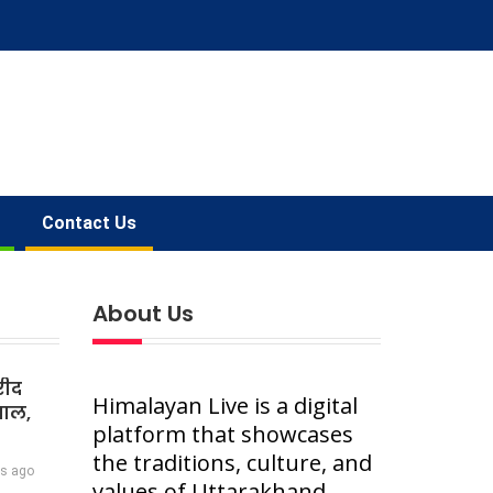
Contact Us
About Us
रीद
Himalayan Live is a digital
वाल,
platform that showcases
the traditions, culture, and
rs ago
values of Uttarakhand