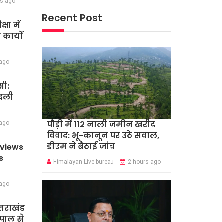
rs ago
Recent Post
षा में
कार्यों
 ago
सी:
बदली
पौड़ी में 112 नाली जमीन खरीद
 ago
विवाद: भू-कानून पर उठे सवाल,
डीएम ने बैठाई जांच
eviews
s
Himalayan Live bureau
2 hours ago
 ago
त्तराखंड
पाल से