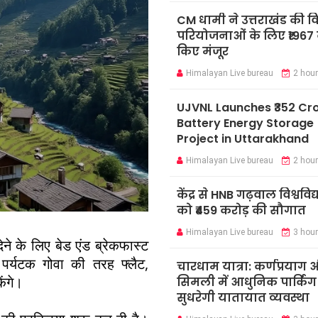
CM धामी ने उत्तराखंड की 
परियोजनाओं के लिए ₹1967 
किए मंजूर
Himalayan Live bureau
2 hou
UJVNL Launches ₹352 Cr
Battery Energy Storage
Project in Uttarakhand
Himalayan Live bureau
2 hou
केंद्र से HNB गढ़वाल विश्ववि
को ₹459 करोड़ की सौगात
Himalayan Live bureau
3 hou
ने के लिए बेड एंड ब्रेकफास्ट
पर्यटक गोवा की तरह फ्लैट,
चारधाम यात्रा: कर्णप्रयाग
ेंगे।
सिमली में आधुनिक पार्किंग
सुधरेगी यातायात व्यवस्था