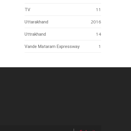
11
TV
2016
Uttarakhand
14
Uttrakhand
1
Vande Mataram Expressway