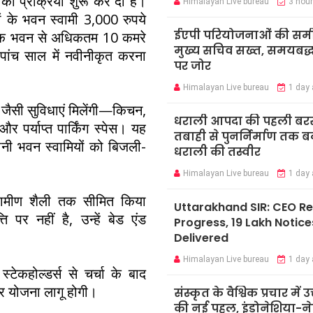
 की प्रक्रिया शुरू कर दी है।
Himalayan Live bureau
3 hou
ं के भवन स्वामी 3,000 रुपये
ईएपी परियोजनाओं की समीक्
 एक भवन से अधिकतम 10 कमरे
मुख्य सचिव सख्त, समयबद्ध 
पांच साल में नवीनीकृत करना
पर जोर
Himalayan Live bureau
1 day
 जैसी सुविधाएं मिलेंगी—किचन,
धराली आपदा की पहली बर
 पर्याप्त पार्किंग स्पेस। यह
तबाही से पुनर्निर्माण तक 
यानी भवन स्वामियों को बिजली-
धराली की तस्वीर
Himalayan Live bureau
1 day
्रामीण शैली तक सीमित किया
Uttarakhand SIR: CEO R
 पर नहीं है, उन्हें बेड एंड
Progress, 19 Lakh Notice
Delivered
Himalayan Live bureau
1 day
्टेकहोल्डर्स से चर्चा के बाद
पर योजना लागू होगी।
संस्कृत के वैश्विक प्रचार में उ
की नई पहल, इंडोनेशिया-ने