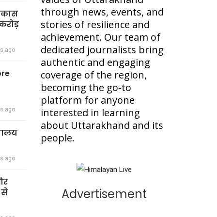
through news, events, and
विकास
stories of resilience and
करोड़
achievement. Our team of
dedicated journalists bring
rs ago
authentic and engaging
ore
coverage of the region,
becoming the go-to
platform for anyone
rs ago
interested in learning
about Uttarakhand and its
द्यालय
people.
rs ago
 और
Advertisement
 से