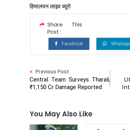
हिमालयन लाइव ब्यूरो
Share This
Post :
Facebook
Whatsap
Previous Post
Ut
Central Team Surveys Tharali,
In
₹1,150 Cr Damage Reported
You May Also Like