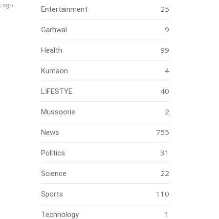
s ago
25
Entertainment
9
Garhwal
99
Health
4
Kumaon
40
LIFESTYE
2
Mussoorie
755
News
31
Politics
22
Science
110
Sports
1
Technology