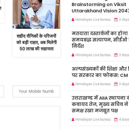
1
Brainstorming on Viksit
त
Uttarakhand Vision 204
Himalayan Live bureau
3 day
मतदाता दस्तावेजों का होगा
शहीद सैनिकों के परिजनों
समयबद्ध सत्यापन, सीईओ न
को बड़ी राहत, अब मिलेगी
निर्देश
50 लाख की सहायता
Himalayan Live bureau
3 day
अल्पसंख्यकों की शिक्षा औ
पर सरकार का फोकस: CM
Himalayan Live bureau
3 day
उत्तराखण्ड में AIIA स्थापना 
कवायद तेज, मुख्य सचिव ने के
समक्ष रखा मजबूत पक्ष
Himalayan Live bureau
4 day