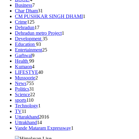
Business
7
Char Dham
31
CM PUSHKAR SINGH DHAMI
1
Crime
125
Dehradun
17
Dehradun metro Project
1
Development
35
Education
93
Entertainment
25
Garhwal
9
Health
99
Kumaon
4
LIFESTYE
40
Mussoorie
2
News
755
Politics
31
Science
22
sports
110
Technology
1
TV
11
Uttarakhand
2016
Uttrakhand
14
Vande Mataram Expressway
1