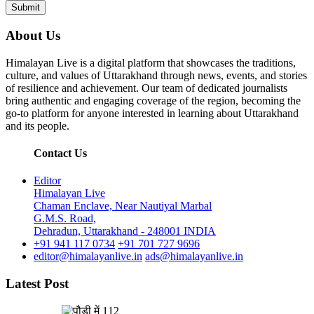
About Us
Himalayan Live is a digital platform that showcases the traditions,
culture, and values of Uttarakhand through news, events, and stories
of resilience and achievement. Our team of dedicated journalists
bring authentic and engaging coverage of the region, becoming the
go-to platform for anyone interested in learning about Uttarakhand
and its people.
Contact Us
Editor
Himalayan Live
Chaman Enclave, Near Nautiyal Marbal
G.M.S. Road,
Dehradun, Uttarakhand - 248001 INDIA
+91 941 117 0734
+91 701 727 9696
editor@himalayanlive.in
ads@himalayanlive.in
Latest Post