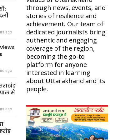
through news, events, and
सी:
stories of resilience and
बदली
achievement. Our team of
dedicated journalists bring
urs ago
authentic and engaging
eviews
coverage of the region,
s
becoming the go-to
platform for anyone
urs ago
interested in learning
about Uttarakhand and its
त्तराखंड
people.
पाल से
urs ago
़ा
रोड़