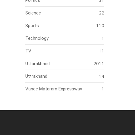
31
Politics
22
Science
110
Sports
1
Technology
11
TV
2011
Uttarakhand
14
Uttrakhand
1
Vande Mataram Expressway