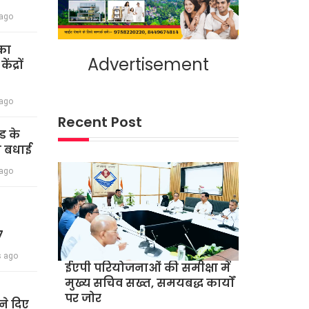
 ago
का
Advertisement
द्रों
 ago
Recent Post
ंड के
दी बधाई
 ago
7
s ago
ईएपी परियोजनाओं की समीक्षा में
मुख्य सचिव सख्त, समयबद्ध कार्यों
पर जोर
े दिए