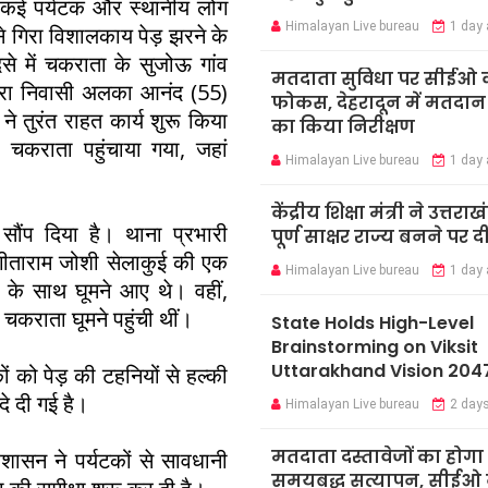
 कई पर्यटक और स्थानीय लोग
Himalayan Live bureau
1 day
े गिरा विशालकाय पेड़ झरने के
े में चकराता के सुजोऊ गांव
मतदाता सुविधा पर सीईओ 
दरा निवासी अलका आनंद (55)
फोकस, देहरादून में मतदान कें
े तुरंत राहत कार्य शुरू किया
का किया निरीक्षण
 चकराता पहुंचाया गया, जहां
Himalayan Live bureau
1 day
केंद्रीय शिक्षा मंत्री ने उत्तराख
सौंप दिया है। थाना प्रभारी
पूर्ण साक्षर राज्य बनने पर 
गीताराम जोशी सेलाकुई की एक
Himalayan Live bureau
1 day
 के साथ घूमने आए थे। वहीं,
कराता घूमने पहुंची थीं।
State Holds High-Level
Brainstorming on Viksit
Uttarakhand Vision 204
 को पेड़ की टहनियों से हल्की
दे दी गई है।
Himalayan Live bureau
2 day
मतदाता दस्तावेजों का होगा
ासन ने पर्यटकों से सावधानी
समयबद्ध सत्यापन, सीईओ न