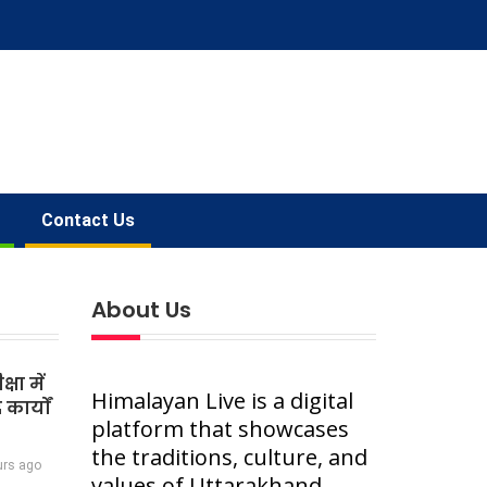
Contact Us
About Us
षा में
Himalayan Live is a digital
कार्यों
platform that showcases
the traditions, culture, and
urs ago
values of Uttarakhand