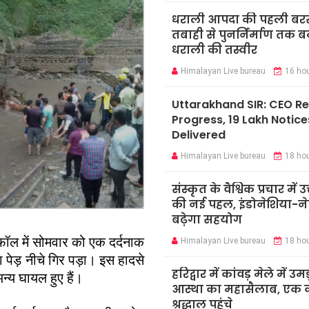
धराली आपदा की पहली बर
तबाही से पुनर्निर्माण तक 
धराली की तस्वीर
Himalayan Live bureau
16 ho
Uttarakhand SIR: CEO R
Progress, 19 Lakh Notice
Delivered
Himalayan Live bureau
18 ho
संस्कृत के वैश्विक प्रचार में उ
की नई पहल, इंडोनेशिया-ने
बढ़ेगा सहयोग
 फॉल में सोमवार को एक दर्दनाक
Himalayan Live bureau
18 ho
 पेड़ नीचे गिर पड़ा। इस हादसे
हरिद्वार में कांवड़ मेले में उमड
न्य घायल हुए हैं।
आस्था का महासैलाब, एक क
श्रद्धालु पहुंचे