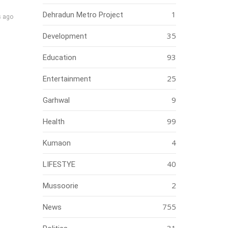
1
Dehradun Metro Project
s ago
35
Development
93
Education
25
Entertainment
9
Garhwal
99
Health
4
Kumaon
40
LIFESTYE
2
Mussoorie
755
News