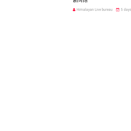
सौगात
Himalayan Live bureau
5 day