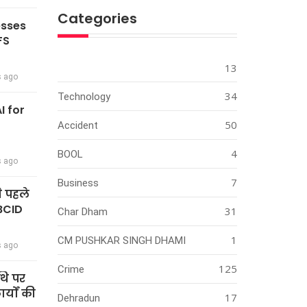
Categories
esses
FS
13
s ago
34
Technology
I for
50
Accident
4
BOOL
s ago
7
Business
े पहले
BCID
31
Char Dham
1
CM PUSHKAR SINGH DHAMI
s ago
125
Crime
थि पर
्यों की
17
Dehradun