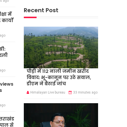
rs ago
Recent Post
षा में
कार्यों
 ago
सी:
बदली
पौड़ी में 112 नाली जमीन खरीद
 ago
विवाद: भू-कानून पर उठे सवाल,
डीएम ने बैठाई जांच
eviews
s
Himalayan Live bureau
33 minutes ago
 ago
त्तराखंड
पाल से