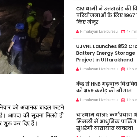
CM धामी ने उत्तराखंड की 
परियोजनाओं के लिए ₹1967 
किए मंजूर
Himalayan Live bureau
47 mi
UJVNL Launches ₹352 Cr
Battery Energy Storage
Project in Uttarakhand
Himalayan Live bureau
1 hou
केंद्र से HNB गढ़वाल विश्ववि
को ₹459 करोड़ की सौगात
Himalayan Live bureau
1 hou
में शनिवार को अचानक बादल फटने
गई। आपदा की सूचना मिलते ही
चारधाम यात्रा: कर्णप्रयाग
सिमली में आधुनिक पार्किंग
 शुरू कर दिए हैं।
सुधरेगी यातायात व्यवस्था