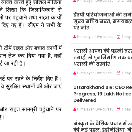
ता व्यक्त करते हुए सोशल मीडिया
Himalayan Live bureau
2 hou
ोंने लिखा कि जिलाधिकारी से
ईएपी परियोजनाओं की समीक्
ों पर पहुंचाने तथा राहत कार्यों
मुख्य सचिव सख्त, समयबद्ध 
ेश दिए गए हैं। सीएम ने सभी के
पर जोर
Himalayan Live bureau
1 day
ं राहत और बचाव कार्यों में
धराली आपदा की पहली बर
यान तेज कर दिया गया है, वहीं
तबाही से पुनर्निर्माण तक 
ई जा रही है।
धराली की तस्वीर
Himalayan Live bureau
1 day
ट पर रहने के निर्देश दिए हैं।
े सुरक्षित स्थानों की ओर जाएं
Uttarakhand SIR: CEO R
Progress, 19 Lakh Notice
Delivered
र राहत सामग्री पहुंचाने पर
Himalayan Live bureau
1 day
है।
संस्कृत के वैश्विक प्रचार में उ
की नई पहल, इंडोनेशिया-ने