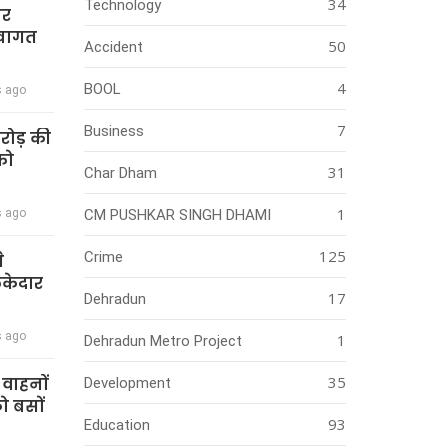
34
Technology
ार
स्वागत
50
Accident
4
BOOL
s ago
7
Business
करोड़ की
को
31
Char Dham
1
s ago
CM PUSHKAR SINGH DHAMI
125
Crime
े
ेकेदार
17
Dehradun
s ago
1
Dehradun Metro Project
35
ी वाहनों
Development
को बसों
93
Education