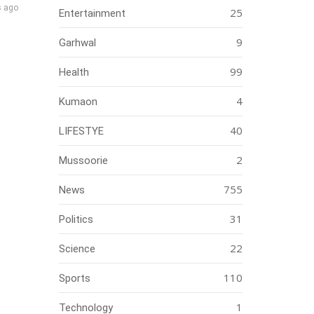
s ago
25
Entertainment
9
Garhwal
99
Health
4
Kumaon
40
LIFESTYE
2
Mussoorie
755
News
31
Politics
22
Science
110
Sports
1
Technology