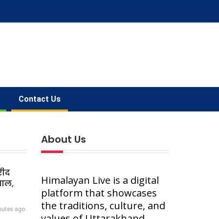
Contact Us
About Us
रीद
Himalayan Live is a digital
वाल,
platform that showcases
the traditions, culture, and
nutes ago
values of Uttarakhand