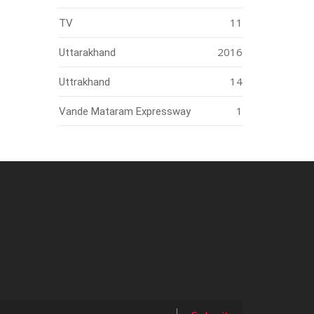
11
TV
2016
Uttarakhand
14
Uttrakhand
1
Vande Mataram Expressway