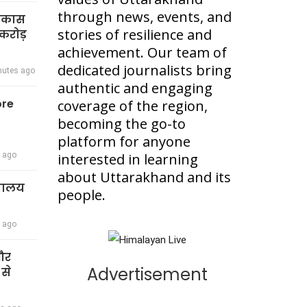
through news, events, and
विकास
stories of resilience and
करोड़
achievement. Our team of
dedicated journalists bring
nutes ago
authentic and engaging
ore
coverage of the region,
becoming the go-to
platform for anyone
r ago
interested in learning
about Uttarakhand and its
द्यालय
people.
r ago
 और
Advertisement
 से