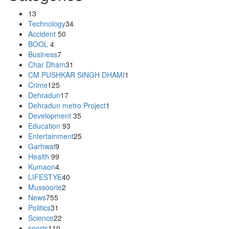
13
Technology
34
Accident
50
BOOL
4
Business
7
Char Dham
31
CM PUSHKAR SINGH DHAMI
1
Crime
125
Dehradun
17
Dehradun metro Project
1
Development
35
Education
93
Entertainment
25
Garhwal
9
Health
99
Kumaon
4
LIFESTYE
40
Mussoorie
2
News
755
Politics
31
Science
22
sports
110