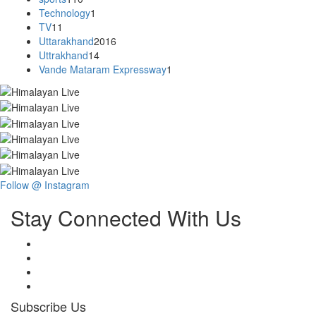
Technology
1
TV
11
Uttarakhand
2016
Uttrakhand
14
Vande Mataram Expressway
1
Follow @ Instagram
Stay Connected With Us
Subscribe Us