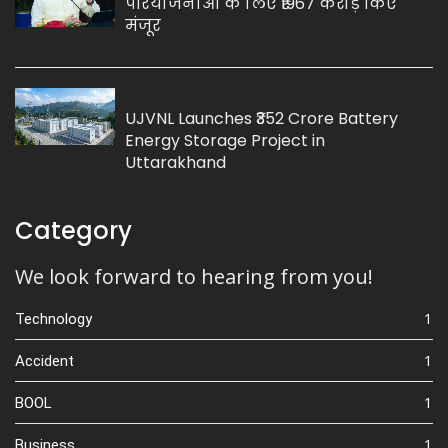
परियोजनाओं के लिए ₹1967 करोड़ किए
मंजूर
UJVNL Launches ₹352 Crore Battery
Energy Storage Project in
Uttarakhand
Category
We look forward to hearing from you!
1
Technology
1
Accident
1
BOOL
1
Business