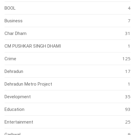
4
BOOL
7
Business
31
Char Dham
1
CM PUSHKAR SINGH DHAMI
125
Crime
17
Dehradun
1
Dehradun Metro Project
35
Development
93
Education
25
Entertainment
9
Garhwal