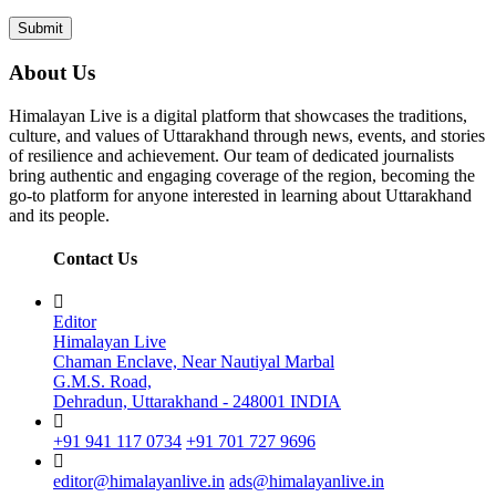
About Us
Himalayan Live is a digital platform that showcases the traditions,
culture, and values of Uttarakhand through news, events, and stories
of resilience and achievement. Our team of dedicated journalists
bring authentic and engaging coverage of the region, becoming the
go-to platform for anyone interested in learning about Uttarakhand
and its people.
Contact Us
Editor
Himalayan Live
Chaman Enclave, Near Nautiyal Marbal
G.M.S. Road,
Dehradun, Uttarakhand - 248001 INDIA
+91 941 117 0734
+91 701 727 9696
editor@himalayanlive.in
ads@himalayanlive.in