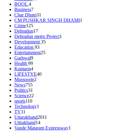
BOOL
4
Business
7
Char Dham
31
CM PUSHKAR SINGH DHAMI
1
Crime
125
Dehradun
17
Dehradun metro Project
1
Development
35
Education
93
Entertainment
25
Garhwal
9
Health
99
Kumaon
4
LIFESTYE
40
Mussoorie
2
News
755
Politics
31
Science
22
sports
110
Technology
1
TV
11
Uttarakhand
2011
Uttrakhand
14
Vande Mataram Expressway
1