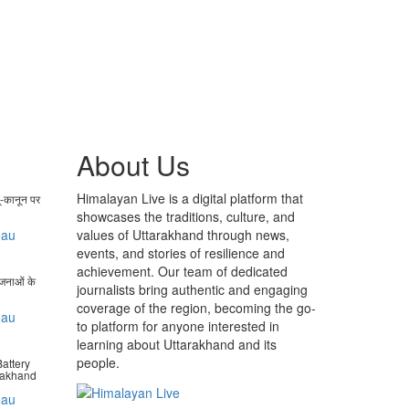
About Us
Himalayan Live is a digital platform that
ू-कानून पर
showcases the traditions, culture, and
eau
values of Uttarakhand through news,
events, and stories of resilience and
achievement. Our team of dedicated
ोजनाओं के
journalists bring authentic and engaging
coverage of the region, becoming the go-
eau
to platform for anyone interested in
learning about Uttarakhand and its
people.
attery
arakhand
eau