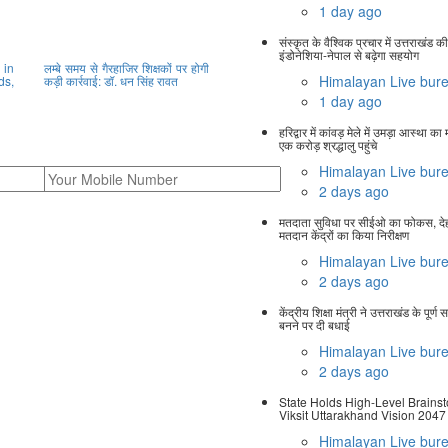
1 day ago
संस्कृत के वैश्विक प्रचार में उत्तराखंड 
इंडोनेशिया-नेपाल से बढ़ेगा सहयोग
in
लम्बे समय से गैरहाजिर शिक्षकों पर होगी
Himalayan Live bur
ds,
कड़ी कार्रवाई: डॉ. धन सिंह रावत
1 day ago
हरिद्वार में कांवड़ मेले में उमड़ा आस्था क
एक करोड़ श्रद्धालु पहुंचे
Himalayan Live bur
2 days ago
मतदाता सुविधा पर सीईओ का फोकस, देहर
मतदान केंद्रों का किया निरीक्षण
Himalayan Live bur
2 days ago
केंद्रीय शिक्षा मंत्री ने उत्तराखंड के पूर्ण स
बनने पर दी बधाई
Himalayan Live bur
2 days ago
State Holds High-Level Brains
Viksit Uttarakhand Vision 2047
Himalayan Live bur