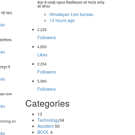
केंद्र से HNB गढ़वाल विश्वविद्यालय को ₹459 करोड़
की सौगात
की नई पहल,
Himalayan Live bureau
13 hours ago
eau
2,226
Followers
ा महासैलाब,
4,850
eau
Likes
2,354
ादून में
Followers
eau
5,980
Followers
ाक्षर राज्य
Categories
eau
13
Technology
34
torming on
Accident
50
BOOL
4
eau