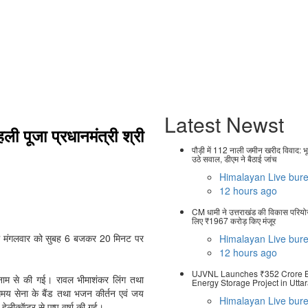
Latest Newst
 पूजा प्रधानमंत्री श्री
पौड़ी में 112 नाली जमीन खरीद विवाद: भ
उठे सवाल, डीएम ने बैठाई जांच
Himalayan Live bur
12 hours ago
CM धामी ने उत्तराखंड की विकास परिय
लिए ₹1967 करोड़ किए मंजूर
े साथ मंगलवार को सुबह 6 बजकर 20 मिनट पर
Himalayan Live bur
12 hours ago
UJVNL Launches ₹352 Crore B
 के नाम से की गई। रावल भीमाशंकर लिंग तथा
Energy Storage Project in Utt
ते समय सेना के बैंड तथा भजन कीर्तन एवं जय
Himalayan Live bur
ेलीकॉप्टर से पुष्प वर्षा की गई।