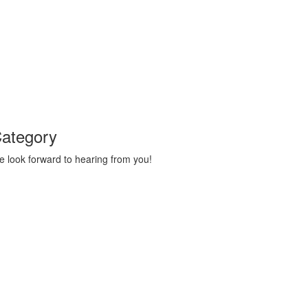
ategory
 look forward to hearing from you!
Technology
1
Accident
1
BOOL
1
Business
1
Crime
1
Development
1