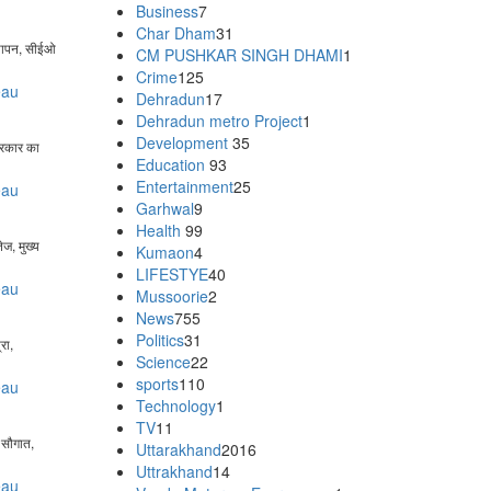
Business
7
Char Dham
31
्यापन, सीईओ
CM PUSHKAR SINGH DHAMI
1
Crime
125
eau
Dehradun
17
Dehradun metro Project
1
Development
35
सरकार का
Education
93
Entertainment
25
eau
Garhwal
9
Health
99
ेज, मुख्य
Kumaon
4
LIFESTYE
40
eau
Mussoorie
2
News
755
Politics
31
रा,
Science
22
sports
110
eau
Technology
1
TV
11
 सौगात,
Uttarakhand
2016
Uttrakhand
14
eau